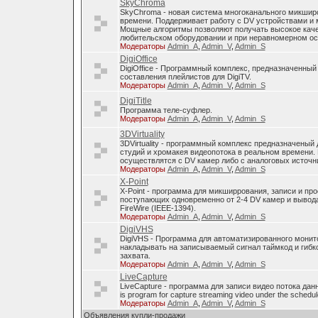
SkyChroma
SkyChroma - новая система многоканального микшир
времени. Поддерживает работу с DV устройствами и
Мощные алгоритмы позволяют получать высокое каче
любительском оборудовании и при неравномерном о
Модераторы
Admin_A
,
Admin_V
,
Admin_S
DigiOffice
DigiOffice - Программный комплекс, предназначенный
составления плейлистов для DigiTV.
Модераторы
Admin_A
,
Admin_V
,
Admin_S
DigiTitle
Программа теле-суфлер.
Модераторы
Admin_A
,
Admin_V
,
Admin_S
3DVirtuality
3DVirtuality - программный комплекс предназначеный
студий и хромакея видеопотока в реальном времени.
осуществлятся с DV камер либо с аналоговых источни
Модераторы
Admin_A
,
Admin_V
,
Admin_S
X-Point
X-Point - программа для микширрования, записи и п
поступающих одновременно от 2-4 DV камер и вывода
FireWire (IEEE-1394).
Модераторы
Admin_A
,
Admin_V
,
Admin_S
DigiVHS
DigiVHS - Программа для автоматизированного монит
накладывать на записываемый сигнал таймкод и гибк
захвата.
Модераторы
Admin_A
,
Admin_V
,
Admin_S
LiveCapture
LiveCapture - программа для записи видео потока дан
is program for capture streaming video under the schedul
Модераторы
Admin_A
,
Admin_V
,
Admin_S
Объявления купли-продажи