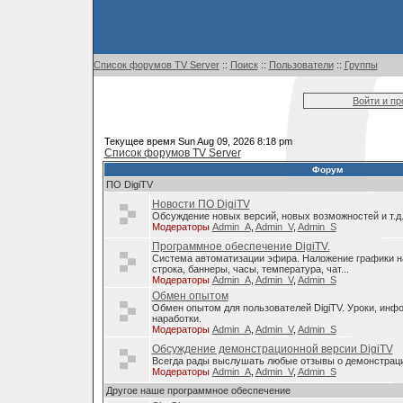
Список форумов TV Server
::
Поиск
::
Пользователи
::
Группы
Войти и п
Текущее время Sun Aug 09, 2026 8:18 pm
Список форумов TV Server
Форум
ПО DigiTV
Новости ПО DigiTV
Обсуждение новых версий, новых возможностей и т.д
Модераторы
Admin_A
,
Admin_V
,
Admin_S
Программное обеспечение DigiTV.
Система автоматизации эфира. Наложение графики н
строка, баннеры, часы, температура, чат...
Модераторы
Admin_A
,
Admin_V
,
Admin_S
Обмен опытом
Обмен опытом для пользователей DigiTV. Уроки, инф
наработки.
Модераторы
Admin_A
,
Admin_V
,
Admin_S
Обсуждение демонстрационной версии DigiTV
Всегда рады выслушать любые отзывы о демонстраци
Модераторы
Admin_A
,
Admin_V
,
Admin_S
Другое наше программное обеспечение