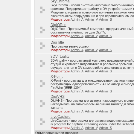
SkyChroma
SkyChroma - новая система многоканального микшир
времени. Поддерживает работу с DV устройствами и
Мощные алгоритмы позволяют получать высокое каче
любительском оборудовании и при неравномерном о
Модераторы
Admin_A
,
Admin_V
,
Admin_S
DigiOffice
DigiOffice - Программный комплекс, предназначенный
составления плейлистов для DigiTV.
Модераторы
Admin_A
,
Admin_V
,
Admin_S
DigiTitle
Программа теле-суфлер.
Модераторы
Admin_A
,
Admin_V
,
Admin_S
3DVirtuality
3DVirtuality - программный комплекс предназначеный
студий и хромакея видеопотока в реальном времени.
осуществлятся с DV камер либо с аналоговых источни
Модераторы
Admin_A
,
Admin_V
,
Admin_S
X-Point
X-Point - программа для микширрования, записи и п
поступающих одновременно от 2-4 DV камер и вывода
FireWire (IEEE-1394).
Модераторы
Admin_A
,
Admin_V
,
Admin_S
DigiVHS
DigiVHS - Программа для автоматизированного монит
накладывать на записываемый сигнал таймкод и гибк
захвата.
Модераторы
Admin_A
,
Admin_V
,
Admin_S
LiveCapture
LiveCapture - программа для записи видео потока дан
is program for capture streaming video under the schedul
Модераторы
Admin_A
,
Admin_V
,
Admin_S
Объявления купли-продажи