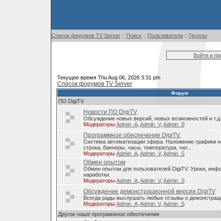
Список форумов TV Server
::
Поиск
::
Пользователи
::
Группы
Войти и п
Текущее время Thu Aug 06, 2026 3:31 pm
Список форумов TV Server
Форум
ПО DigiTV
Новости ПО DigiTV
Обсуждение новых версий, новых возможностей и т.д
Модераторы
Admin_A
,
Admin_V
,
Admin_S
Программное обеспечение DigiTV.
Система автоматизации эфира. Наложение графики н
строка, баннеры, часы, температура, чат...
Модераторы
Admin_A
,
Admin_V
,
Admin_S
Обмен опытом
Обмен опытом для пользователей DigiTV. Уроки, инф
наработки.
Модераторы
Admin_A
,
Admin_V
,
Admin_S
Обсуждение демонстрационной версии DigiTV
Всегда рады выслушать любые отзывы о демонстраци
Модераторы
Admin_A
,
Admin_V
,
Admin_S
Другое наше программное обеспечение