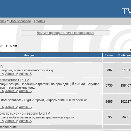
оиск
::
Пользователи
::
Группы
Войти и проверить личные сообщения
26 11:15 pm
r
Форум
Темы
Сообщен
TV
2887
27101
версий, новых возможностей и т.д.
n_A
,
Admin_V
,
Admin_S
спечение DigiTV.
зации эфира. Наложение графики на проходящий сигнал. Бегущая
3736
158407
асы, температура, чат...
n_A
,
Admin_V
,
Admin_S
пользователей DigiTV. Уроки, информация, и интересные
2695
102217
n_A
,
Admin_V
,
Admin_S
онстрационной версии DigiTV
295
3492
ушать любые отзывы о демонстрационной версии.
n_A
,
Admin_V
,
Admin_S
беспечение