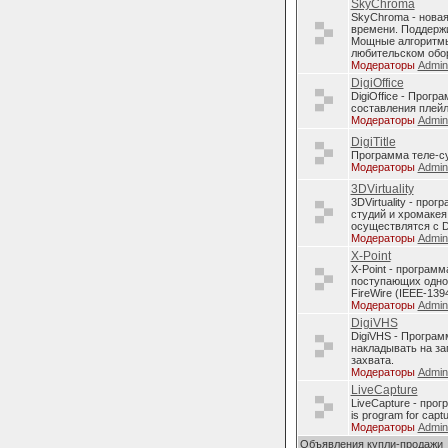
SkyChroma
SkyChroma - нова
времени. Поддерж
Мощные алгоритмы
любительском обо
Модераторы
Admi
DigiOffice
DigiOffice - Прог
составления плейл
Модераторы
Admi
DigiTitle
Программа теле-с
Модераторы
Admi
3DVirtuality
3DVirtuality - пр
студий и хромакея
осуществлятся с D
Модераторы
Admi
X-Point
X-Point - програм
поступающих однов
FireWire (IEEE-1394
Модераторы
Admi
DigiVHS
DigiVHS - Програм
накладывать на за
захвата.
Модераторы
Admi
LiveCapture
LiveCapture - про
is program for capt
Модераторы
Admi
Объявления купли-продажи