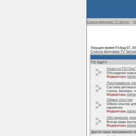
Список форумов TV Server
::
П
Текущее время Fri Aug 07, 20
Список форумов TV Serve
ПО DigiTV
Новости ПО Digi
Обсуждение новых 
Модераторы
Admi
Программное обе
Система автомати
строка, баннеры, ч
Модераторы
Admi
Обмен опытом
Обмен опытом для 
наработки.
Модераторы
Admi
Обсуждение дем
Всегда рады высл
Модераторы
Admi
Другое наше программное о