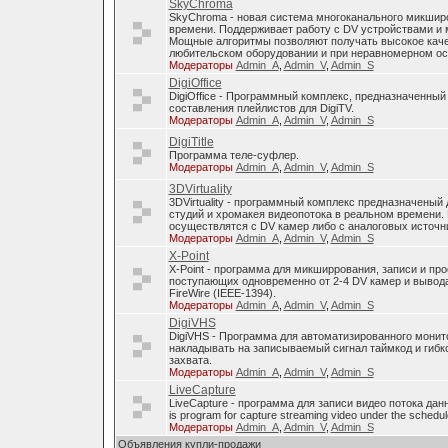
SkyChroma
SkyChroma - новая система многоканального микшир
времени. Поддерживает работу с DV устройствами и
Мощные алгоритмы позволяют получать высокое каче
любительском оборудовании и при неравномерном о
Модераторы
Admin_A
,
Admin_V
,
Admin_S
DigiOffice
DigiOffice - Программный комплекс, предназначенный
составления плейлистов для DigiTV.
Модераторы
Admin_A
,
Admin_V
,
Admin_S
DigiTitle
Программа теле-суфлер.
Модераторы
Admin_A
,
Admin_V
,
Admin_S
3DVirtuality
3DVirtuality - программный комплекс предназначеный
студий и хромакея видеопотока в реальном времени.
осуществлятся с DV камер либо с аналоговых источни
Модераторы
Admin_A
,
Admin_V
,
Admin_S
X-Point
X-Point - программа для микширрования, записи и п
поступающих одновременно от 2-4 DV камер и вывода
FireWire (IEEE-1394).
Модераторы
Admin_A
,
Admin_V
,
Admin_S
DigiVHS
DigiVHS - Программа для автоматизированного монит
накладывать на записываемый сигнал таймкод и гибк
захвата.
Модераторы
Admin_A
,
Admin_V
,
Admin_S
LiveCapture
LiveCapture - программа для записи видео потока дан
is program for capture streaming video under the schedul
Модераторы
Admin_A
,
Admin_V
,
Admin_S
Объявления купли-продажи