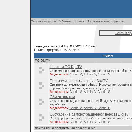
Список форумов TV Server
::
Поиск
::
Пользователи
::
Группы
Войти и п
Текущее время Sat Aug 08, 2026 5:12 am
Список форумов TV Server
Форум
ПО DigiTV
Новости ПО DigiTV
Обсуждение новых версий, новых возможностей и т.д
Модераторы
Admin_A
,
Admin_V
,
Admin_S
Программное обеспечение DigiTV.
Система автоматизации эфира. Наложение графики н
строка, баннеры, часы, температура, чат...
Модераторы
Admin_A
,
Admin_V
,
Admin_S
Обмен опытом
Обмен опытом для пользователей DigiTV. Уроки, инф
наработки.
Модераторы
Admin_A
,
Admin_V
,
Admin_S
Обсуждение демонстрационной версии DigiTV
Всегда рады выслушать любые отзывы о демонстраци
Модераторы
Admin_A
,
Admin_V
,
Admin_S
Другое наше программное обеспечение