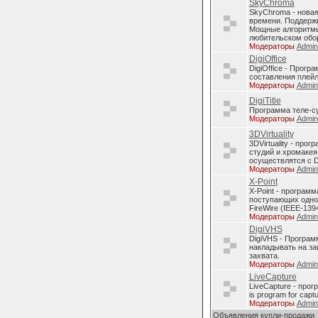
SkyChroma
SkyChroma - нова
времени. Поддерж
Мощные алгоритмы
любительском обо
Модераторы
Admi
DigiOffice
DigiOffice - Прог
составления плейл
Модераторы
Admi
DigiTitle
Программа теле-с
Модераторы
Admi
3DVirtuality
3DVirtuality - пр
студий и хромакея
осуществлятся с D
Модераторы
Admi
X-Point
X-Point - програм
поступающих однов
FireWire (IEEE-1394
Модераторы
Admi
DigiVHS
DigiVHS - Програм
накладывать на за
захвата.
Модераторы
Admi
LiveCapture
LiveCapture - про
is program for capt
Модераторы
Admi
Объявления купли-продажи