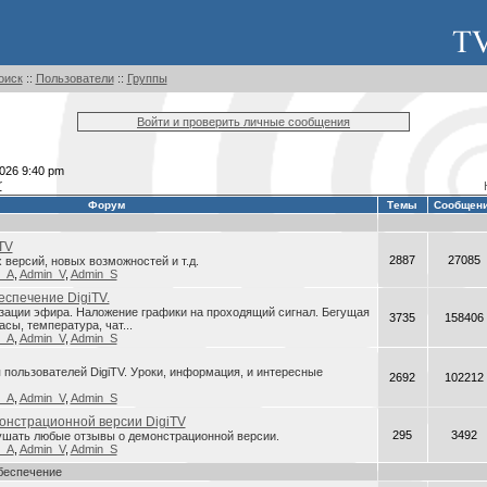
оиск
::
Пользователи
::
Группы
Войти и проверить личные сообщения
026 9:40 pm
r
Форум
Темы
Сообщен
TV
2887
27085
версий, новых возможностей и т.д.
n_A
,
Admin_V
,
Admin_S
спечение DigiTV.
зации эфира. Наложение графики на проходящий сигнал. Бегущая
3735
158406
асы, температура, чат...
n_A
,
Admin_V
,
Admin_S
пользователей DigiTV. Уроки, информация, и интересные
2692
102212
n_A
,
Admin_V
,
Admin_S
онстрационной версии DigiTV
295
3492
ушать любые отзывы о демонстрационной версии.
n_A
,
Admin_V
,
Admin_S
беспечение