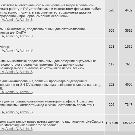
я система многоканального микширования видео в реальном
ивает работу с DV устройствами и множеством форматов файлов.
578
4432
 позволяют получать высокое качество хромакея даже на
рудовании и при неравномерном освещении.
n_A
,
Admin_V
,
Admin_S
раммный комплекс, предназначенный для автоматизации
505
3826
истов для DigiTV.
n_A
,
Admin_V
,
Admin_S
161
1823
уфлер.
n_A
,
Admin_V
,
Admin_S
ограммный комплекс предназначеный для создания виртуальных
117
320
 видеопотока в реальном времени. Ввод данных может
V камер либо с аналоговых источников через Decklink.
n_A
,
Admin_V
,
Admin_S
ма для микширрования, записи и просмотра видеоданных
262
4608
ременно от 2-4 DV камер и вывода выбранного канала на выход
).
n_A
,
Admin_V
,
Admin_S
ма для автоматизированного мониторинга эфира. Позволяет
209
7347
писываемый сигнал таймкод и гибко настраивать параметры
n_A
,
Admin_V
,
Admin_S
грамма для записи видео потока данных по расписанию. LiveCapture
1186938
1358292
ure streaming video under the schedule.
n_A
,
Admin_V
,
Admin_S