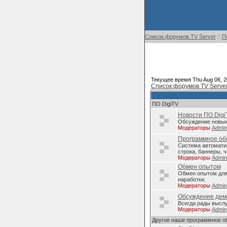
Список форумов TV Server
::
П
Текущее время Thu Aug 06, 2
Список форумов TV Serve
ПО DigiTV
Новости ПО Digi
Обсуждение новых 
Модераторы
Admi
Программное обе
Система автомати
строка, баннеры, ч
Модераторы
Admi
Обмен опытом
Обмен опытом для 
наработки.
Модераторы
Admi
Обсуждение дем
Всегда рады высл
Модераторы
Admi
Другое наше программное о