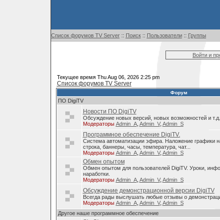
Список форумов TV Server
::
Поиск
::
Пользователи
::
Группы
Войти и п
Текущее время Thu Aug 06, 2026 2:25 pm
Список форумов TV Server
Форум
ПО DigiTV
Новости ПО DigiTV
Обсуждение новых версий, новых возможностей и т.д
Модераторы
Admin_A
,
Admin_V
,
Admin_S
Программное обеспечение DigiTV.
Система автоматизации эфира. Наложение графики н
строка, баннеры, часы, температура, чат...
Модераторы
Admin_A
,
Admin_V
,
Admin_S
Обмен опытом
Обмен опытом для пользователей DigiTV. Уроки, инф
наработки.
Модераторы
Admin_A
,
Admin_V
,
Admin_S
Обсуждение демонстрационной версии DigiTV
Всегда рады выслушать любые отзывы о демонстраци
Модераторы
Admin_A
,
Admin_V
,
Admin_S
Другое наше программное обеспечение