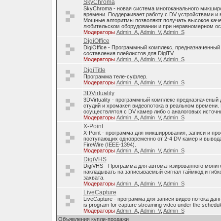
SkyChroma
SkyChroma - новая система многоканального микшир
времени. Поддерживает работу с DV устройствами и
Мощные алгоритмы позволяют получать высокое каче
любительском оборудовании и при неравномерном о
Модераторы
Admin_A
,
Admin_V
,
Admin_S
DigiOffice
DigiOffice - Программный комплекс, предназначенный
составления плейлистов для DigiTV.
Модераторы
Admin_A
,
Admin_V
,
Admin_S
DigiTitle
Программа теле-суфлер.
Модераторы
Admin_A
,
Admin_V
,
Admin_S
3DVirtuality
3DVirtuality - программный комплекс предназначеный
студий и хромакея видеопотока в реальном времени.
осуществлятся с DV камер либо с аналоговых источни
Модераторы
Admin_A
,
Admin_V
,
Admin_S
X-Point
X-Point - программа для микширрования, записи и п
поступающих одновременно от 2-4 DV камер и вывода
FireWire (IEEE-1394).
Модераторы
Admin_A
,
Admin_V
,
Admin_S
DigiVHS
DigiVHS - Программа для автоматизированного монит
накладывать на записываемый сигнал таймкод и гибк
захвата.
Модераторы
Admin_A
,
Admin_V
,
Admin_S
LiveCapture
LiveCapture - программа для записи видео потока дан
is program for capture streaming video under the schedul
Модераторы
Admin_A
,
Admin_V
,
Admin_S
Объявления купли-продажи