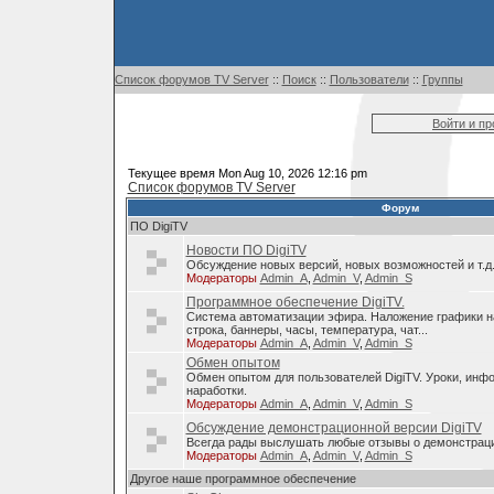
Список форумов TV Server
::
Поиск
::
Пользователи
::
Группы
Войти и п
Текущее время Mon Aug 10, 2026 12:16 pm
Список форумов TV Server
Форум
ПО DigiTV
Новости ПО DigiTV
Обсуждение новых версий, новых возможностей и т.д
Модераторы
Admin_A
,
Admin_V
,
Admin_S
Программное обеспечение DigiTV.
Система автоматизации эфира. Наложение графики н
строка, баннеры, часы, температура, чат...
Модераторы
Admin_A
,
Admin_V
,
Admin_S
Обмен опытом
Обмен опытом для пользователей DigiTV. Уроки, инф
наработки.
Модераторы
Admin_A
,
Admin_V
,
Admin_S
Обсуждение демонстрационной версии DigiTV
Всегда рады выслушать любые отзывы о демонстраци
Модераторы
Admin_A
,
Admin_V
,
Admin_S
Другое наше программное обеспечение