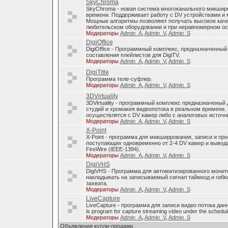
SkyChroma
SkyChroma - новая система многоканального микшир
времени. Поддерживает работу с DV устройствами и
Мощные алгоритмы позволяют получать высокое каче
любительском оборудовании и при неравномерном о
Модераторы
Admin_A
,
Admin_V
,
Admin_S
DigiOffice
DigiOffice - Программный комплекс, предназначенный
составления плейлистов для DigiTV.
Модераторы
Admin_A
,
Admin_V
,
Admin_S
DigiTitle
Программа теле-суфлер.
Модераторы
Admin_A
,
Admin_V
,
Admin_S
3DVirtuality
3DVirtuality - программный комплекс предназначеный
студий и хромакея видеопотока в реальном времени.
осуществлятся с DV камер либо с аналоговых источни
Модераторы
Admin_A
,
Admin_V
,
Admin_S
X-Point
X-Point - программа для микширрования, записи и п
поступающих одновременно от 2-4 DV камер и вывода
FireWire (IEEE-1394).
Модераторы
Admin_A
,
Admin_V
,
Admin_S
DigiVHS
DigiVHS - Программа для автоматизированного монит
накладывать на записываемый сигнал таймкод и гибк
захвата.
Модераторы
Admin_A
,
Admin_V
,
Admin_S
LiveCapture
LiveCapture - программа для записи видео потока дан
is program for capture streaming video under the schedul
Модераторы
Admin_A
,
Admin_V
,
Admin_S
Объявления купли-продажи