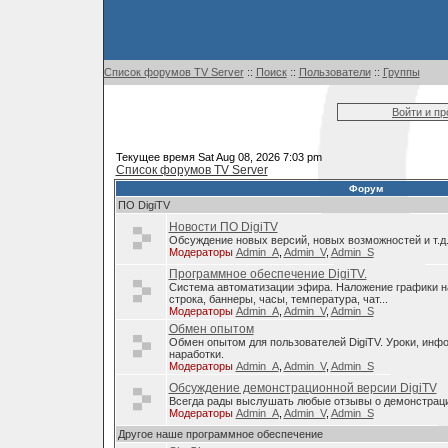
Список форумов TV Server
::
Поиск
::
Пользователи
::
Группы
Войти и п
Текущее время Sat Aug 08, 2026 7:03 pm
Список форумов TV Server
Форум
ПО DigiTV
Новости ПО DigiTV
Обсуждение новых версий, новых возможностей и т.д
Модераторы
Admin_A
,
Admin_V
,
Admin_S
Программное обеспечение DigiTV.
Система автоматизации эфира. Наложение графики н
строка, баннеры, часы, температура, чат...
Модераторы
Admin_A
,
Admin_V
,
Admin_S
Обмен опытом
Обмен опытом для пользователей DigiTV. Уроки, инф
наработки.
Модераторы
Admin_A
,
Admin_V
,
Admin_S
Обсуждение демонстрационной версии DigiTV
Всегда рады выслушать любые отзывы о демонстраци
Модераторы
Admin_A
,
Admin_V
,
Admin_S
Другое наше программное обеспечение