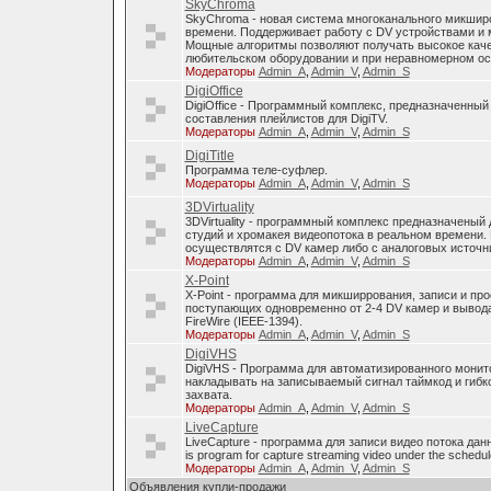
SkyChroma
SkyChroma - новая система многоканального микшир
времени. Поддерживает работу с DV устройствами и
Мощные алгоритмы позволяют получать высокое каче
любительском оборудовании и при неравномерном о
Модераторы
Admin_A
,
Admin_V
,
Admin_S
DigiOffice
DigiOffice - Программный комплекс, предназначенный
составления плейлистов для DigiTV.
Модераторы
Admin_A
,
Admin_V
,
Admin_S
DigiTitle
Программа теле-суфлер.
Модераторы
Admin_A
,
Admin_V
,
Admin_S
3DVirtuality
3DVirtuality - программный комплекс предназначеный
студий и хромакея видеопотока в реальном времени.
осуществлятся с DV камер либо с аналоговых источни
Модераторы
Admin_A
,
Admin_V
,
Admin_S
X-Point
X-Point - программа для микширрования, записи и п
поступающих одновременно от 2-4 DV камер и вывода
FireWire (IEEE-1394).
Модераторы
Admin_A
,
Admin_V
,
Admin_S
DigiVHS
DigiVHS - Программа для автоматизированного монит
накладывать на записываемый сигнал таймкод и гибк
захвата.
Модераторы
Admin_A
,
Admin_V
,
Admin_S
LiveCapture
LiveCapture - программа для записи видео потока дан
is program for capture streaming video under the schedul
Модераторы
Admin_A
,
Admin_V
,
Admin_S
Объявления купли-продажи