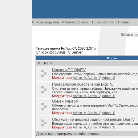
Список форумов TV Server
::
Поиск
::
Пользователи
::
Группы
Войти и п
Текущее время Fri Aug 07, 2026 2:37 pm
Список форумов TV Server
Форум
ПО DigiTV
Новости ПО DigiTV
Обсуждение новых версий, новых возможностей и т.д
Модераторы
Admin_A
,
Admin_V
,
Admin_S
Программное обеспечение DigiTV.
Система автоматизации эфира. Наложение графики н
строка, баннеры, часы, температура, чат...
Модераторы
Admin_A
,
Admin_V
,
Admin_S
Обмен опытом
Обмен опытом для пользователей DigiTV. Уроки, инф
наработки.
Модераторы
Admin_A
,
Admin_V
,
Admin_S
Обсуждение демонстрационной версии DigiTV
Всегда рады выслушать любые отзывы о демонстраци
Модераторы
Admin_A
,
Admin_V
,
Admin_S
Другое наше программное обеспечение