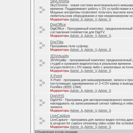
SkyChroma
SkyChroma - новая система многоканального микшир
времени. Поддерживает работу с DV устройствами и
Мощные алгоритмы позволяют получать высокое каче
любительском оборудовании и при неравномерном о
Модераторы
Admin_A
,
Admin_V
,
Admin_S
DigiOffice
DigiOffice - Программный комплекс, предназначенный
составления плейлистов для DigiTV.
Модераторы
Admin_A
,
Admin_V
,
Admin_S
DigiTitle
Программа теле-суфлер.
Модераторы
Admin_A
,
Admin_V
,
Admin_S
3DVirtuality
3DVirtuality - программный комплекс предназначеный
студий и хромакея видеопотока в реальном времени.
осуществлятся с DV камер либо с аналоговых источни
Модераторы
Admin_A
,
Admin_V
,
Admin_S
X-Point
X-Point - программа для микширрования, записи и п
поступающих одновременно от 2-4 DV камер и вывода
FireWire (IEEE-1394).
Модераторы
Admin_A
,
Admin_V
,
Admin_S
DigiVHS
DigiVHS - Программа для автоматизированного монит
накладывать на записываемый сигнал таймкод и гибк
захвата.
Модераторы
Admin_A
,
Admin_V
,
Admin_S
LiveCapture
LiveCapture - программа для записи видео потока дан
is program for capture streaming video under the schedul
Модераторы
Admin_A
,
Admin_V
,
Admin_S
Объявления купли-продажи