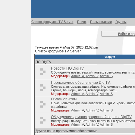
Список форумов TV Server
::
Поиск
::
Пользователи
::
Группы
Войти и п
Текущее время Fri Aug 07, 2026 12:02 pm
Список форумов TV Server
Форум
ПО DigiTV
Новости ПО DigiTV
Обсуждение новых версий, новых возможностей и т.д
Модераторы
Admin_A
,
Admin_V
,
Admin_S
Программное обеспечение DigiTV.
Система автоматизации эфира. Наложение графики н
строка, баннеры, часы, температура, чат...
Модераторы
Admin_A
,
Admin_V
,
Admin_S
Обмен опытом
Обмен опытом для пользователей DigiTV. Уроки, инф
наработки.
Модераторы
Admin_A
,
Admin_V
,
Admin_S
Обсуждение демонстрационной версии DigiTV
Всегда рады выслушать любые отзывы о демонстраци
Модераторы
Admin_A
,
Admin_V
,
Admin_S
Другое наше программное обеспечение