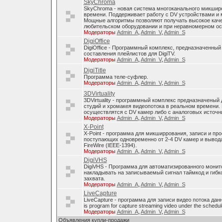
SkyChroma
SkyChroma - новая система многоканального микшир
времени. Поддерживает работу с DV устройствами и
Мощные алгоритмы позволяют получать высокое каче
любительском оборудовании и при неравномерном о
Модераторы
Admin_A
,
Admin_V
,
Admin_S
DigiOffice
DigiOffice - Программный комплекс, предназначенный
составления плейлистов для DigiTV.
Модераторы
Admin_A
,
Admin_V
,
Admin_S
DigiTitle
Программа теле-суфлер.
Модераторы
Admin_A
,
Admin_V
,
Admin_S
3DVirtuality
3DVirtuality - программный комплекс предназначеный
студий и хромакея видеопотока в реальном времени.
осуществлятся с DV камер либо с аналоговых источни
Модераторы
Admin_A
,
Admin_V
,
Admin_S
X-Point
X-Point - программа для микширрования, записи и п
поступающих одновременно от 2-4 DV камер и вывода
FireWire (IEEE-1394).
Модераторы
Admin_A
,
Admin_V
,
Admin_S
DigiVHS
DigiVHS - Программа для автоматизированного монит
накладывать на записываемый сигнал таймкод и гибк
захвата.
Модераторы
Admin_A
,
Admin_V
,
Admin_S
LiveCapture
LiveCapture - программа для записи видео потока дан
is program for capture streaming video under the schedul
Модераторы
Admin_A
,
Admin_V
,
Admin_S
Объявления купли-продажи