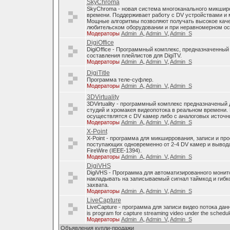
SkyChroma
SkyChroma - новая система многоканального микшир
времени. Поддерживает работу с DV устройствами и
Мощные алгоритмы позволяют получать высокое каче
любительском оборудовании и при неравномерном о
Модераторы
Admin_A
,
Admin_V
,
Admin_S
DigiOffice
DigiOffice - Программный комплекс, предназначенный
составления плейлистов для DigiTV.
Модераторы
Admin_A
,
Admin_V
,
Admin_S
DigiTitle
Программа теле-суфлер.
Модераторы
Admin_A
,
Admin_V
,
Admin_S
3DVirtuality
3DVirtuality - программный комплекс предназначеный
студий и хромакея видеопотока в реальном времени.
осуществлятся с DV камер либо с аналоговых источни
Модераторы
Admin_A
,
Admin_V
,
Admin_S
X-Point
X-Point - программа для микширрования, записи и п
поступающих одновременно от 2-4 DV камер и вывода
FireWire (IEEE-1394).
Модераторы
Admin_A
,
Admin_V
,
Admin_S
DigiVHS
DigiVHS - Программа для автоматизированного монит
накладывать на записываемый сигнал таймкод и гибк
захвата.
Модераторы
Admin_A
,
Admin_V
,
Admin_S
LiveCapture
LiveCapture - программа для записи видео потока дан
is program for capture streaming video under the schedul
Модераторы
Admin_A
,
Admin_V
,
Admin_S
Объявления купли-продажи