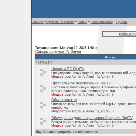
Список форумов TV Server
::
Поиск
::
Пользователи
::
Группы
Войти и п
Текущее время Mon Aug 10, 2026 1:40 pm
Список форумов TV Server
Форум
ПО DigiTV
Новости ПО DigiTV
Обсуждение новых версий, новых возможностей и т.д
Модераторы
Admin_A
,
Admin_V
,
Admin_S
Программное обеспечение DigiTV.
Система автоматизации эфира. Наложение графики н
строка, баннеры, часы, температура, чат...
Модераторы
Admin_A
,
Admin_V
,
Admin_S
Обмен опытом
Обмен опытом для пользователей DigiTV. Уроки, инф
наработки.
Модераторы
Admin_A
,
Admin_V
,
Admin_S
Обсуждение демонстрационной версии DigiTV
Всегда рады выслушать любые отзывы о демонстраци
Модераторы
Admin_A
,
Admin_V
,
Admin_S
Другое наше программное обеспечение