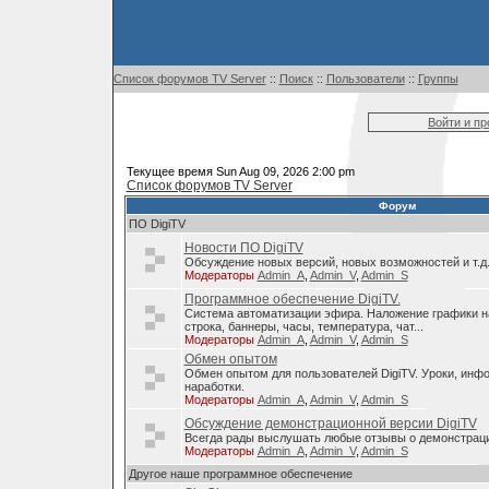
Список форумов TV Server
::
Поиск
::
Пользователи
::
Группы
Войти и п
Текущее время Sun Aug 09, 2026 2:00 pm
Список форумов TV Server
Форум
ПО DigiTV
Новости ПО DigiTV
Обсуждение новых версий, новых возможностей и т.д
Модераторы
Admin_A
,
Admin_V
,
Admin_S
Программное обеспечение DigiTV.
Система автоматизации эфира. Наложение графики н
строка, баннеры, часы, температура, чат...
Модераторы
Admin_A
,
Admin_V
,
Admin_S
Обмен опытом
Обмен опытом для пользователей DigiTV. Уроки, инф
наработки.
Модераторы
Admin_A
,
Admin_V
,
Admin_S
Обсуждение демонстрационной версии DigiTV
Всегда рады выслушать любые отзывы о демонстраци
Модераторы
Admin_A
,
Admin_V
,
Admin_S
Другое наше программное обеспечение