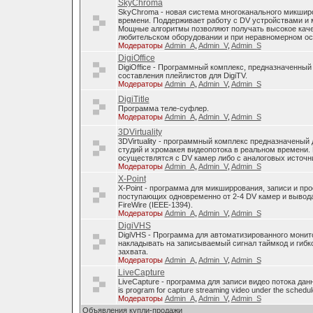
SkyChroma
SkyChroma - новая система многоканального микшир
времени. Поддерживает работу с DV устройствами и
Мощные алгоритмы позволяют получать высокое каче
любительском оборудовании и при неравномерном о
Модераторы
Admin_A
,
Admin_V
,
Admin_S
DigiOffice
DigiOffice - Программный комплекс, предназначенный
составления плейлистов для DigiTV.
Модераторы
Admin_A
,
Admin_V
,
Admin_S
DigiTitle
Программа теле-суфлер.
Модераторы
Admin_A
,
Admin_V
,
Admin_S
3DVirtuality
3DVirtuality - программный комплекс предназначеный
студий и хромакея видеопотока в реальном времени.
осуществлятся с DV камер либо с аналоговых источни
Модераторы
Admin_A
,
Admin_V
,
Admin_S
X-Point
X-Point - программа для микширрования, записи и п
поступающих одновременно от 2-4 DV камер и вывода
FireWire (IEEE-1394).
Модераторы
Admin_A
,
Admin_V
,
Admin_S
DigiVHS
DigiVHS - Программа для автоматизированного монит
накладывать на записываемый сигнал таймкод и гибк
захвата.
Модераторы
Admin_A
,
Admin_V
,
Admin_S
LiveCapture
LiveCapture - программа для записи видео потока дан
is program for capture streaming video under the schedul
Модераторы
Admin_A
,
Admin_V
,
Admin_S
Объявления купли-продажи