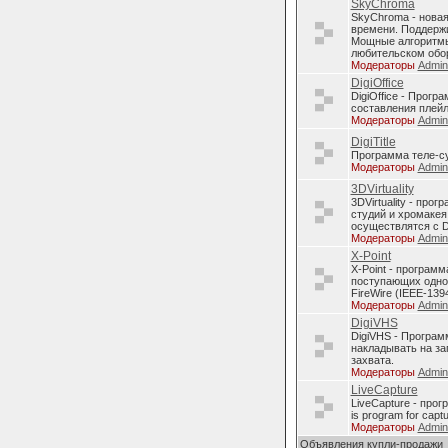
SkyChroma
SkyChroma - нова
времени. Поддерж
Мощные алгоритмы
любительском обо
Модераторы
Admi
DigiOffice
DigiOffice - Прог
составления плейл
Модераторы
Admi
DigiTitle
Программа теле-с
Модераторы
Admi
3DVirtuality
3DVirtuality - пр
студий и хромакея
осуществлятся с D
Модераторы
Admi
X-Point
X-Point - програм
поступающих однов
FireWire (IEEE-1394
Модераторы
Admi
DigiVHS
DigiVHS - Програм
накладывать на за
захвата.
Модераторы
Admi
LiveCapture
LiveCapture - про
is program for capt
Модераторы
Admi
Объявления купли-продажи