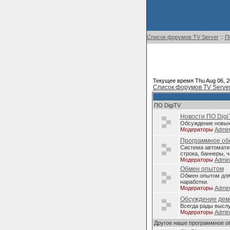
Список форумов TV Server
::
П
Текущее время Thu Aug 06, 2
Список форумов TV Serve
ПО DigiTV
Новости ПО Digi
Обсуждение новых 
Модераторы
Admi
Программное обе
Система автомати
строка, баннеры, ч
Модераторы
Admi
Обмен опытом
Обмен опытом для 
наработки.
Модераторы
Admi
Обсуждение дем
Всегда рады высл
Модераторы
Admi
Другое наше программное о