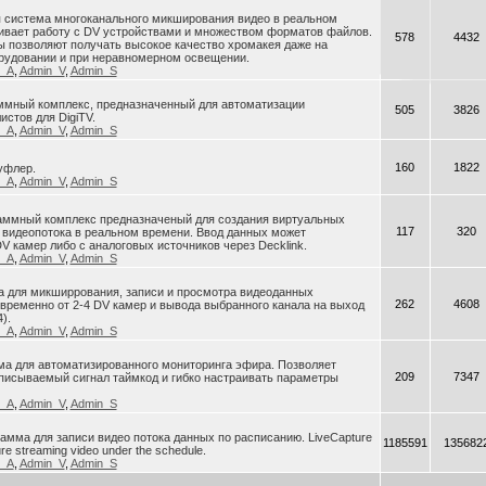
я система многоканального микширования видео в реальном
ивает работу с DV устройствами и множеством форматов файлов.
578
4432
 позволяют получать высокое качество хромакея даже на
рудовании и при неравномерном освещении.
n_A
,
Admin_V
,
Admin_S
раммный комплекс, предназначенный для автоматизации
505
3826
истов для DigiTV.
n_A
,
Admin_V
,
Admin_S
160
1822
уфлер.
n_A
,
Admin_V
,
Admin_S
ограммный комплекс предназначеный для создания виртуальных
117
320
 видеопотока в реальном времени. Ввод данных может
V камер либо с аналоговых источников через Decklink.
n_A
,
Admin_V
,
Admin_S
ма для микширрования, записи и просмотра видеоданных
262
4608
ременно от 2-4 DV камер и вывода выбранного канала на выход
).
n_A
,
Admin_V
,
Admin_S
ма для автоматизированного мониторинга эфира. Позволяет
209
7347
писываемый сигнал таймкод и гибко настраивать параметры
n_A
,
Admin_V
,
Admin_S
грамма для записи видео потока данных по расписанию. LiveCapture
1185591
135682
ure streaming video under the schedule.
n_A
,
Admin_V
,
Admin_S