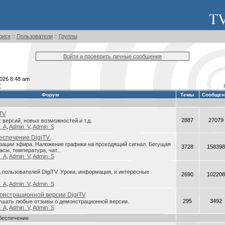
оиск
::
Пользователи
::
Группы
Войти и проверить личные сообщения
026 8:48 am
r
Форум
Темы
Сообщен
TV
2887
27079
версий, новых возможностей и т.д.
n_A
,
Admin_V
,
Admin_S
спечение DigiTV.
зации эфира. Наложение графики на проходящий сигнал. Бегущая
3728
158398
асы, температура, чат...
n_A
,
Admin_V
,
Admin_S
пользователей DigiTV. Уроки, информация, и интересные
2690
102208
n_A
,
Admin_V
,
Admin_S
онстрационной версии DigiTV
295
3492
ушать любые отзывы о демонстрационной версии.
n_A
,
Admin_V
,
Admin_S
беспечение