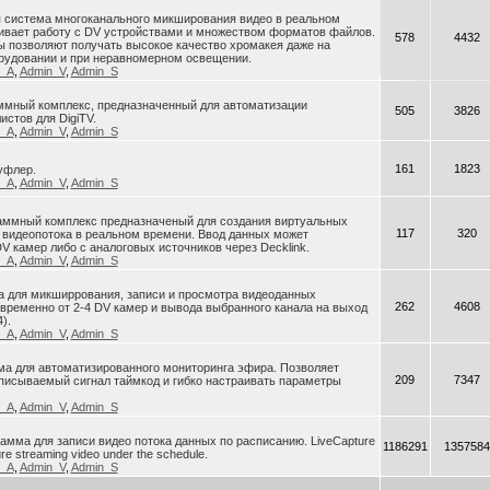
я система многоканального микширования видео в реальном
ивает работу с DV устройствами и множеством форматов файлов.
578
4432
 позволяют получать высокое качество хромакея даже на
рудовании и при неравномерном освещении.
n_A
,
Admin_V
,
Admin_S
раммный комплекс, предназначенный для автоматизации
505
3826
истов для DigiTV.
n_A
,
Admin_V
,
Admin_S
161
1823
уфлер.
n_A
,
Admin_V
,
Admin_S
ограммный комплекс предназначеный для создания виртуальных
117
320
 видеопотока в реальном времени. Ввод данных может
V камер либо с аналоговых источников через Decklink.
n_A
,
Admin_V
,
Admin_S
ма для микширрования, записи и просмотра видеоданных
262
4608
ременно от 2-4 DV камер и вывода выбранного канала на выход
).
n_A
,
Admin_V
,
Admin_S
ма для автоматизированного мониторинга эфира. Позволяет
209
7347
писываемый сигнал таймкод и гибко настраивать параметры
n_A
,
Admin_V
,
Admin_S
грамма для записи видео потока данных по расписанию. LiveCapture
1186291
1357584
ure streaming video under the schedule.
n_A
,
Admin_V
,
Admin_S