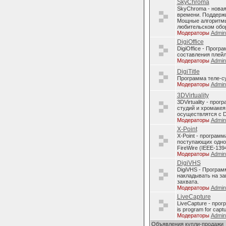
SkyChroma
SkyChroma - нова
времени. Поддерж
Мощные алгоритмы
любительском обо
Модераторы
Admi
DigiOffice
DigiOffice - Прог
составления плейл
Модераторы
Admi
DigiTitle
Программа теле-с
Модераторы
Admi
3DVirtuality
3DVirtuality - пр
студий и хромакея
осуществлятся с D
Модераторы
Admi
X-Point
X-Point - програм
поступающих однов
FireWire (IEEE-1394
Модераторы
Admi
DigiVHS
DigiVHS - Програм
накладывать на за
захвата.
Модераторы
Admi
LiveCapture
LiveCapture - про
is program for capt
Модераторы
Admi
Объявления купли-продажи