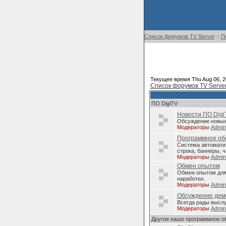
Список форумов TV Server
::
П
Текущее время Thu Aug 06, 2
Список форумов TV Serve
ПО DigiTV
Новости ПО Digi
Обсуждение новых 
Модераторы
Admi
Программное обе
Система автомати
строка, баннеры, ч
Модераторы
Admi
Обмен опытом
Обмен опытом для 
наработки.
Модераторы
Admi
Обсуждение дем
Всегда рады высл
Модераторы
Admi
Другое наше программное о