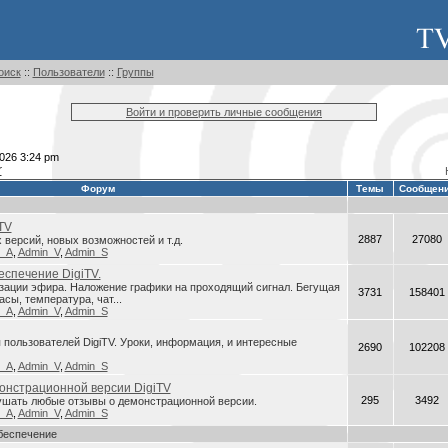
оиск
::
Пользователи
::
Группы
Войти и проверить личные сообщения
026 3:24 pm
r
Форум
Темы
Сообщен
TV
2887
27080
версий, новых возможностей и т.д.
n_A
,
Admin_V
,
Admin_S
спечение DigiTV.
зации эфира. Наложение графики на проходящий сигнал. Бегущая
3731
158401
асы, температура, чат...
n_A
,
Admin_V
,
Admin_S
пользователей DigiTV. Уроки, информация, и интересные
2690
102208
n_A
,
Admin_V
,
Admin_S
онстрационной версии DigiTV
295
3492
ушать любые отзывы о демонстрационной версии.
n_A
,
Admin_V
,
Admin_S
беспечение