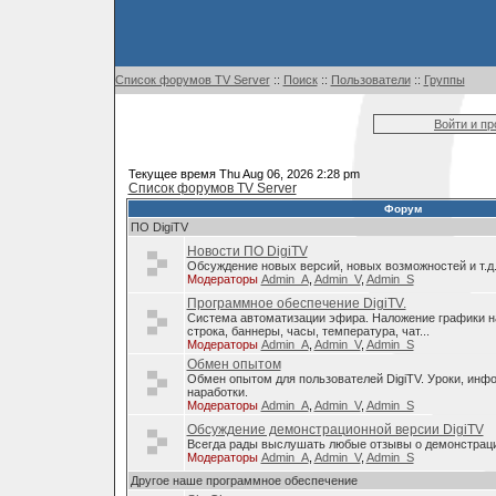
Список форумов TV Server
::
Поиск
::
Пользователи
::
Группы
Войти и п
Текущее время Thu Aug 06, 2026 2:28 pm
Список форумов TV Server
Форум
ПО DigiTV
Новости ПО DigiTV
Обсуждение новых версий, новых возможностей и т.д
Модераторы
Admin_A
,
Admin_V
,
Admin_S
Программное обеспечение DigiTV.
Система автоматизации эфира. Наложение графики н
строка, баннеры, часы, температура, чат...
Модераторы
Admin_A
,
Admin_V
,
Admin_S
Обмен опытом
Обмен опытом для пользователей DigiTV. Уроки, инф
наработки.
Модераторы
Admin_A
,
Admin_V
,
Admin_S
Обсуждение демонстрационной версии DigiTV
Всегда рады выслушать любые отзывы о демонстраци
Модераторы
Admin_A
,
Admin_V
,
Admin_S
Другое наше программное обеспечение