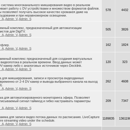
я система многоканального микширования видео в реальном
ивает работу с DV устройствами и множеством форматов файлов.
578
4432
 позволяют получать высокое качество хромакея даже на
рудовании и при неравномерном освещении.
n_A
,
Admin_V
,
Admin_S
раммный комплекс, предназначенный для автоматизации
505
3826
истов для DigiTV.
n_A
,
Admin_V
,
Admin_S
162
1824
уфлер.
n_A
,
Admin_V
,
Admin_S
ограммный комплекс предназначеный для создания виртуальных
120
323
 видеопотока в реальном времени. Ввод данных может
V камер либо с аналоговых источников через Decklink.
n_A
,
Admin_V
,
Admin_S
ма для микширрования, записи и просмотра видеоданных
262
4608
ременно от 2-4 DV камер и вывода выбранного канала на выход
).
n_A
,
Admin_V
,
Admin_S
ма для автоматизированного мониторинга эфира. Позволяет
209
7347
писываемый сигнал таймкод и гибко настраивать параметры
n_A
,
Admin_V
,
Admin_S
грамма для записи видео потока данных по расписанию. LiveCapture
1189835
136119
ure streaming video under the schedule.
n_A
,
Admin_V
,
Admin_S