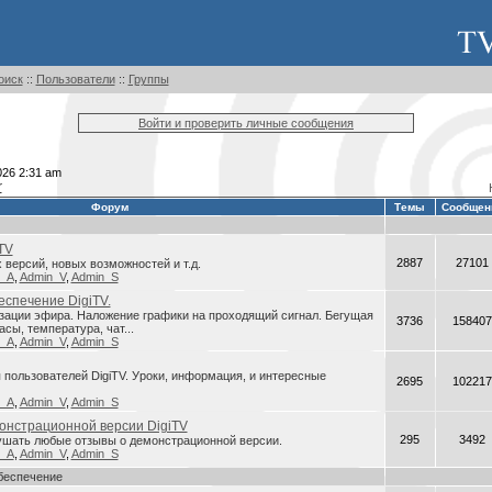
оиск
::
Пользователи
::
Группы
Войти и проверить личные сообщения
026 2:31 am
r
Форум
Темы
Сообщен
TV
2887
27101
версий, новых возможностей и т.д.
n_A
,
Admin_V
,
Admin_S
спечение DigiTV.
зации эфира. Наложение графики на проходящий сигнал. Бегущая
3736
158407
асы, температура, чат...
n_A
,
Admin_V
,
Admin_S
пользователей DigiTV. Уроки, информация, и интересные
2695
102217
n_A
,
Admin_V
,
Admin_S
онстрационной версии DigiTV
295
3492
ушать любые отзывы о демонстрационной версии.
n_A
,
Admin_V
,
Admin_S
беспечение