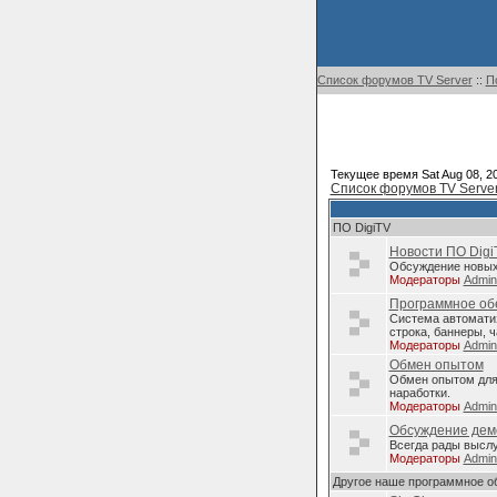
Список форумов TV Server
::
П
Текущее время Sat Aug 08, 2
Список форумов TV Serve
ПО DigiTV
Новости ПО Digi
Обсуждение новых 
Модераторы
Admi
Программное обе
Система автомати
строка, баннеры, ч
Модераторы
Admi
Обмен опытом
Обмен опытом для 
наработки.
Модераторы
Admi
Обсуждение дем
Всегда рады высл
Модераторы
Admi
Другое наше программное о