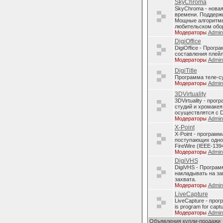
SkyChroma
SkyChroma - нова
времени. Поддерж
Мощные алгоритмы
любительском обо
Модераторы
Admi
DigiOffice
DigiOffice - Прог
составления плейл
Модераторы
Admi
DigiTitle
Программа теле-с
Модераторы
Admi
3DVirtuality
3DVirtuality - пр
студий и хромакея
осуществлятся с D
Модераторы
Admi
X-Point
X-Point - програм
поступающих однов
FireWire (IEEE-1394
Модераторы
Admi
DigiVHS
DigiVHS - Програм
накладывать на за
захвата.
Модераторы
Admi
LiveCapture
LiveCapture - про
is program for capt
Модераторы
Admi
Объявления купли-продажи