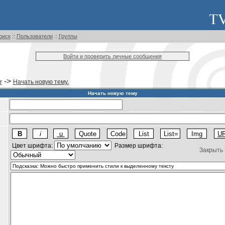
оиск
::
Пользователи
::
Группы
Войти и проверить личные сообщения
->
r
Начать новую тему.
Начать новую тему
Цвет шрифта:
Размер шрифта:
Закрыть 