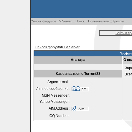
Список форумов TV Server
::
Поиск
::
Пользователи
::
Группы
Войти и п
Список форумов TV Server
Профиль
Аватара
О по
Зар
Как связаться с Torrent23
Все
Адрес e-mail:
Личное сообщение:
MSN Messenger:
Yahoo Messenger:
AIM Address:
ICQ Number: