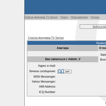
Список форумов TV Server
::
Поиск
::
Пользователи
::
Группы
Войти и п
Список форумов TV Server
Профил
Аватара
О по
Зар
Как связаться с Admin_V
Все
Адрес e-mail:
Личное сообщение:
MSN Messenger:
Yahoo Messenger:
AIM Address:
ICQ Number: