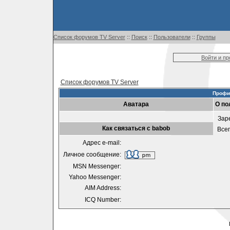
Список форумов TV Server
::
Поиск
::
Пользователи
::
Группы
Войти и п
Список форумов TV Server
Профи
Аватара
О по
Зар
Как связаться с babob
Все
Адрес e-mail:
Личное сообщение:
MSN Messenger:
Yahoo Messenger:
AIM Address:
ICQ Number: