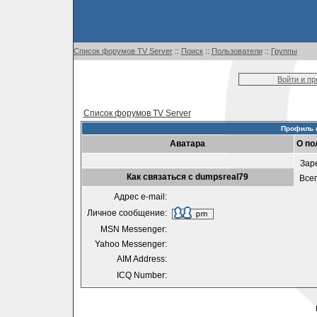
Список форумов TV Server
::
Поиск
::
Пользователи
::
Группы
Войти и п
Список форумов TV Server
Профиль 
Аватара
О по
Зар
Как связаться с dumpsreal79
Все
Адрес e-mail:
Личное сообщение:
MSN Messenger:
Yahoo Messenger:
AIM Address:
ICQ Number: