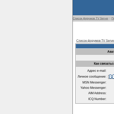
Список форумов TV Server
::
П
Список форумов TV Serve
Ава
Как связатьс
Адрес e-mail:
Личное сообщение:
MSN Messenger:
Yahoo Messenger:
AIM Address:
ICQ Number: