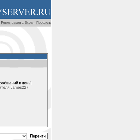
Регистрация
::
Вход
::
Профиль
сообщений в день]
ателя James227