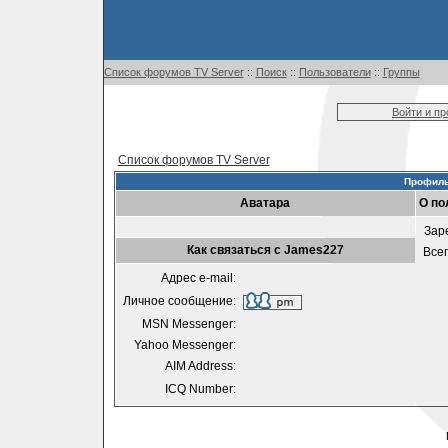
Список форумов TV Server
::
Поиск
::
Пользователи
::
Группы
Войти и п
Список форумов TV Server
Профиль
Аватара
О по
Зар
Как связаться с James227
Все
Адрес e-mail:
Личное сообщение:
MSN Messenger:
Yahoo Messenger:
AIM Address:
ICQ Number: