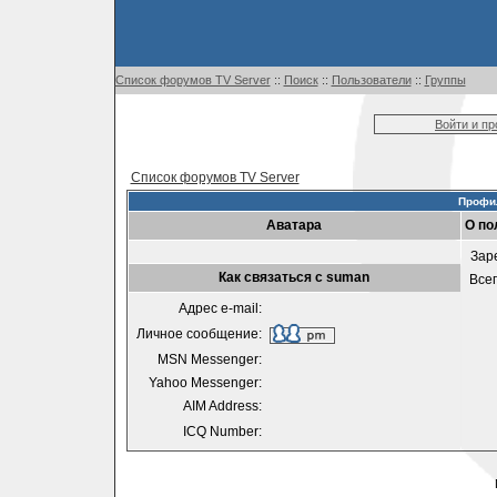
Список форумов TV Server
::
Поиск
::
Пользователи
::
Группы
Войти и п
Список форумов TV Server
Профи
Аватара
О по
Зар
Как связаться с suman
Все
Адрес e-mail:
Личное сообщение:
MSN Messenger:
Yahoo Messenger:
AIM Address:
ICQ Number: