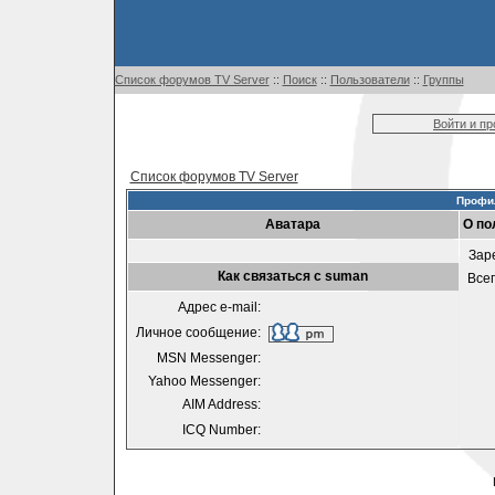
Список форумов TV Server
::
Поиск
::
Пользователи
::
Группы
Войти и п
Список форумов TV Server
Профи
Аватара
О по
Зар
Как связаться с suman
Все
Адрес e-mail:
Личное сообщение:
MSN Messenger:
Yahoo Messenger:
AIM Address:
ICQ Number: