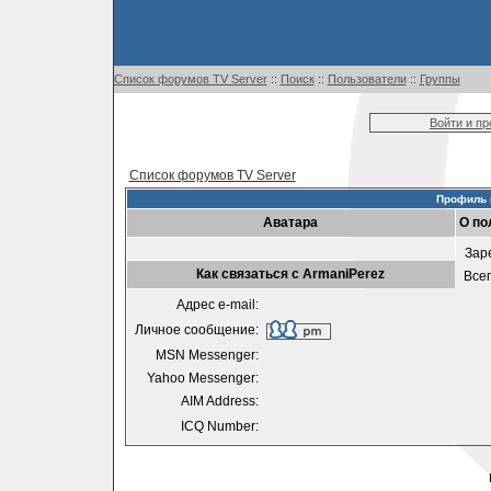
Список форумов TV Server
::
Поиск
::
Пользователи
::
Группы
Войти и п
Список форумов TV Server
Профиль 
Аватара
О по
Зар
Как связаться с ArmaniPerez
Все
Адрес e-mail:
Личное сообщение:
MSN Messenger:
Yahoo Messenger:
AIM Address:
ICQ Number: