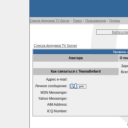
Список форумов TV Server
::
Поиск
::
Пользователи
::
Группы
Войти и п
Список форумов TV Server
Профиль п
Аватара
О по
Зар
Как связаться с TwanaBellard
Все
Адрес e-mail:
Личное сообщение:
MSN Messenger:
Yahoo Messenger:
AIM Address:
ICQ Number: