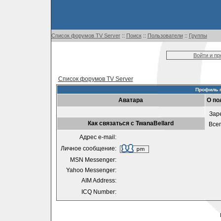
Список форумов TV Server
::
Поиск
::
Пользователи
::
Группы
Войти и п
Список форумов TV Server
Профиль п
Аватара
О по
Зар
Как связаться с TwanaBellard
Все
Адрес e-mail:
Личное сообщение:
MSN Messenger:
Yahoo Messenger:
AIM Address:
ICQ Number: