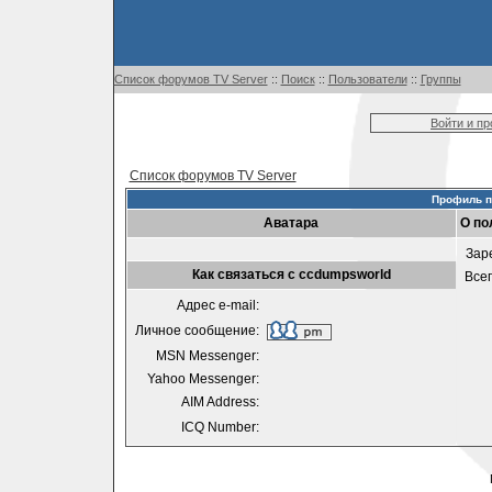
Список форумов TV Server
::
Поиск
::
Пользователи
::
Группы
Войти и п
Список форумов TV Server
Профиль п
Аватара
О по
Зар
Как связаться с ccdumpsworld
Все
Адрес e-mail:
Личное сообщение:
MSN Messenger:
Yahoo Messenger:
AIM Address:
ICQ Number: