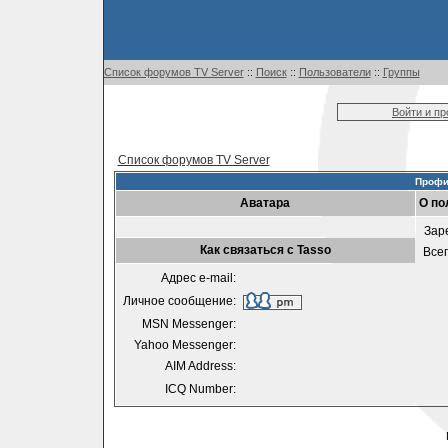
Список форумов TV Server
::
Поиск
::
Пользователи
::
Группы
Войти и п
Список форумов TV Server
Профи
Аватара
О по
Зар
Как связаться с Tasso
Все
Адрес e-mail:
Личное сообщение:
MSN Messenger:
Yahoo Messenger:
AIM Address:
ICQ Number: