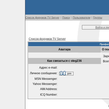
Список форумов TV Server
::
Поиск
::
Пользователи
::
Группы
Войти и п
Список форумов TV Server
Профил
Аватара
О по
Зар
Как связаться с oleg236
Все
Адрес e-mail:
Личное сообщение:
MSN Messenger:
Yahoo Messenger:
AIM Address:
ICQ Number: