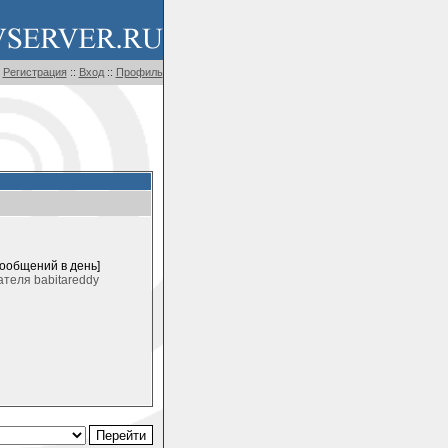
Регистрация
::
Вход
::
Профиль
сообщений в день]
теля babitareddy