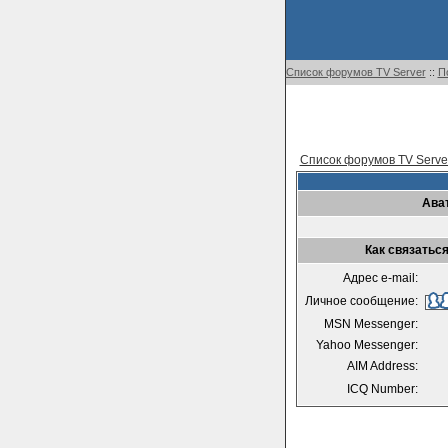
Список форумов TV Server
::
П
Список форумов TV Serve
Ава
Как связаться
Адрес e-mail:
Личное сообщение:
MSN Messenger:
Yahoo Messenger:
AIM Address:
ICQ Number: