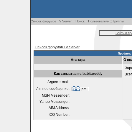
Список форумов TV Server
::
Поиск
::
Пользователи
::
Группы
Войти и п
Список форумов TV Server
Профиль 
Аватара
О по
Зар
Как связаться с babitareddy
Все
Адрес e-mail:
Личное сообщение:
MSN Messenger:
Yahoo Messenger:
AIM Address:
ICQ Number: