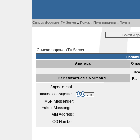
Список форумов TV Server
::
Поиск
::
Пользователи
::
Группы
Войти и п
Список форумов TV Server
Профиль
Аватара
О по
Зар
Как связаться с Norman76
Все
Адрес e-mail:
Личное сообщение:
MSN Messenger:
Yahoo Messenger:
AIM Address:
ICQ Number: