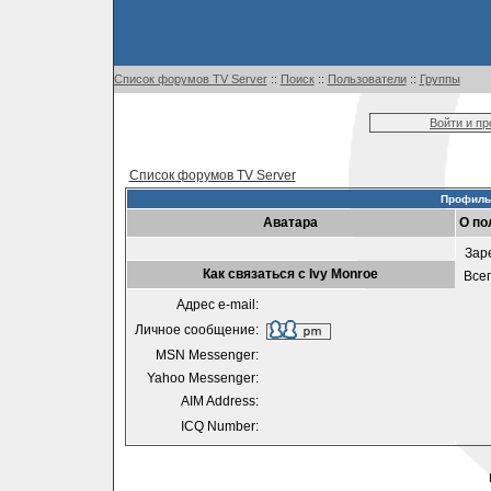
Список форумов TV Server
::
Поиск
::
Пользователи
::
Группы
Войти и п
Список форумов TV Server
Профиль 
Аватара
О по
Зар
Как связаться с Ivy Monroe
Все
Адрес e-mail:
Личное сообщение:
MSN Messenger:
Yahoo Messenger:
AIM Address:
ICQ Number: