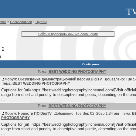
оиск
::
Пользователи
::
Группы
Войти и проверить личные сообщения
 2
r
Сообщение
Тема:
BEST WEDDING PHOTOGRAPHY
Форум:
Обсуждение демонстрационной версии DigiTV
Добавлено: Tue Se
Тема:
BEST WEDDING PHOTOGRAPHY
Captions for [url=https://bestweddingphotographyinchennai.com/]Visit offici
range from short and punchy to descriptive and poetic, depending on the pho
...
Тема:
BEST WEDDING PHOTOGRAPHY
Форум:
Новости ПО DigiTV
Добавлено: Tue Sep 02, 2025 1:34 pm Тема:
B
PHOTOGRAPHY
Captions for [url=https://bestweddingphotographyinchennai.com/]Visit offici
range from short and punchy to descriptive and poetic, depending on the pho
...