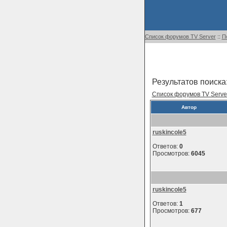
Список форумов TV Server
::
П
Результатов поиска:
Список форумов TV Serve
Автор
ruskincole5
Ответов:
0
Просмотров:
6045
ruskincole5
Ответов:
1
Просмотров:
677