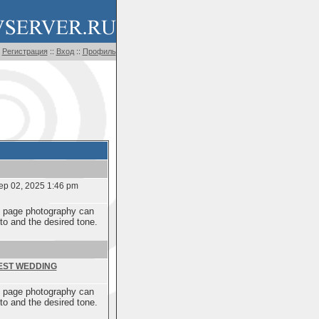
Регистрация
::
Вход
::
Профиль
p 02, 2025 1:46 pm
al page photography can
to and the desired tone.
EST WEDDING
al page photography can
to and the desired tone.