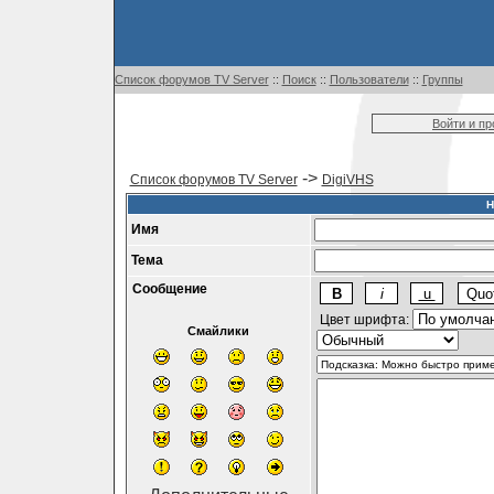
Список форумов TV Server
::
Поиск
::
Пользователи
::
Группы
Войти и п
->
Список форумов TV Server
DigiVHS
Н
Имя
Тема
Сообщение
Цвет шрифта:
Смайлики