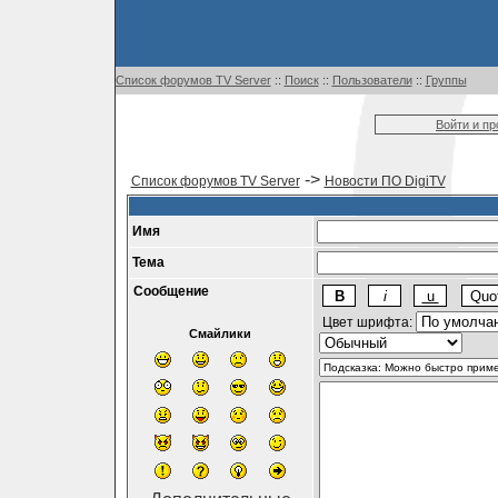
Список форумов TV Server
::
Поиск
::
Пользователи
::
Группы
Войти и п
->
Список форумов TV Server
Новости ПО DigiTV
Имя
Тема
Сообщение
Цвет шрифта:
Смайлики