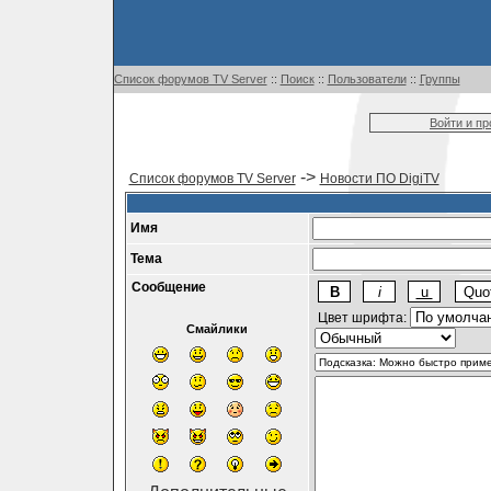
Список форумов TV Server
::
Поиск
::
Пользователи
::
Группы
Войти и п
->
Список форумов TV Server
Новости ПО DigiTV
Имя
Тема
Сообщение
Цвет шрифта:
Смайлики