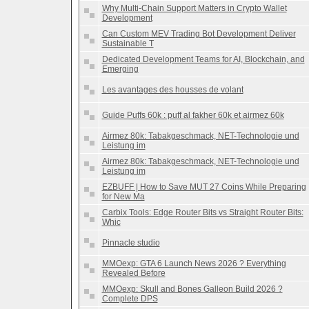
Why Multi-Chain Support Matters in Crypto Wallet
Development
Can Custom MEV Trading Bot Development Deliver
Sustainable T
Dedicated Development Teams for AI, Blockchain, and
Emerging
Les avantages des housses de volant
Guide Puffs 60k : puff al fakher 60k et airmez 60k
Airmez 80k: Tabakgeschmack, NET-Technologie und
Leistung im
Airmez 80k: Tabakgeschmack, NET-Technologie und
Leistung im
EZBUFF | How to Save MUT 27 Coins While Preparing
for New Ma
Carbix Tools: Edge Router Bits vs Straight Router Bits:
Whic
Pinnacle studio
MMOexp: GTA 6 Launch News 2026 ? Everything
Revealed Before
MMOexp: Skull and Bones Galleon Build 2026 ?
Complete DPS