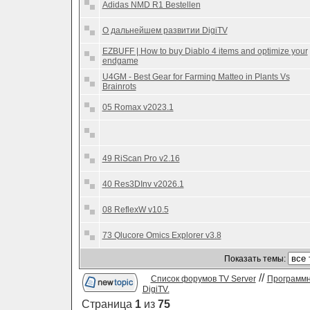
Adidas NMD R1 Bestellen
О дальнейшем развитии DigiTV
EZBUFF | How to buy Diablo 4 items and optimize your
endgame
U4GM - Best Gear for Farming Matteo in Plants Vs
Brainrots
05 Romax v2023.1
49 RiScan Pro v2.16
40 Res3DInv v2026.1
08 ReflexW v10.5
73 Qlucore Omics Explorer v3.8
Показать темы:
//
Список форумов TV Server
Программн
DigiTV.
Страница
1
из
75