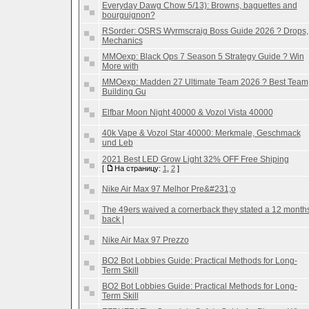
Everyday Dawg Chow 5/13): Browns, baguettes and
bourguignon?
RSorder: OSRS Wyrmscraig Boss Guide 2026 ? Drops,
Mechanics
MMOexp: Black Ops 7 Season 5 Strategy Guide ? Win
More with
MMOexp: Madden 27 Ultimate Team 2026 ? Best Team
Building Gu
Elfbar Moon Night 40000 & Vozol Vista 40000
40k Vape & Vozol Star 40000: Merkmale, Geschmack
und Leb
2021 Best LED Grow Light 32% OFF Free Shiping
[
На страницу:
1
,
2
]
Nike Air Max 97 Melhor Pre&#231;o
The 49ers waived a cornerback they stated a 12 month
back |
Nike Air Max 97 Prezzo
BO2 Bot Lobbies Guide: Practical Methods for Long-
Term Skill
BO2 Bot Lobbies Guide: Practical Methods for Long-
Term Skill