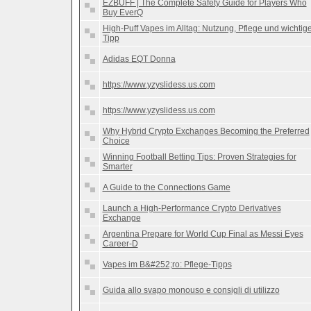
EZBUFF | The Complete Safety Guide for Players Who
Buy EverQ
High-Puff Vapes im Alltag: Nutzung, Pflege und wichtig
Tipp
Adidas EQT Donna
https://www.yzyslidess.us.com
https://www.yzyslidess.us.com
Why Hybrid Crypto Exchanges Becoming the Preferred
Choice
Winning Football Betting Tips: Proven Strategies for
Smarter
A Guide to the Connections Game
Launch a High-Performance Crypto Derivatives
Exchange
Argentina Prepare for World Cup Final as Messi Eyes
Career-D
Vapes im B&#252;ro: Pflege-Tipps
Guida allo svapo monouso e consigli di utilizzo