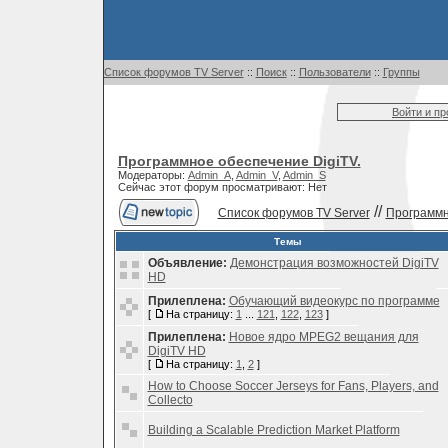
Список форумов TV Server
::
Поиск
::
Пользователи
::
Группы
Войти и п
Программное обеспечение DigiTV.
Модераторы:
Admin_A
,
Admin_V
,
Admin_S
Сейчас этот форум просматривают: Нет
//
Список форумов TV Server
Программн
Темы
Объявление:
Демонстрация возможностей DigiTV
HD
Прилеплена:
Обучающий видеокурс по программе
[
На страницу:
1
...
121
,
122
,
123
]
Прилеплена:
Новое ядро MPEG2 вещания для
DigiTV HD
[
На страницу:
1
,
2
]
How to Choose Soccer Jerseys for Fans, Players, and
Collecto
Building a Scalable Prediction Market Platform