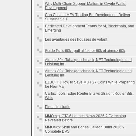
Why Multi-Chain Support Matters in Crypto Wallet
Development
Can Custom MEV Trading Bot Development Deliver
Sustainable T
Dedicated Development Teams for AI, Blockchain, and
Emerging
Les avantages des housses de volant
Guide Puffs 60k : puff al fakher 60k et airmez 60k
Airmez 80k: Tabakgeschmack, NET-Technologie und
Leistung im
Airmez 80k: Tabakgeschmack, NET-Technologie und
Leistung im
EZBUFF | How to Save MUT 27 Coins While Preparing
for New Ma
Carbix Tools: Edge Router Bits vs Straight Router Bits:
Whic
Pinnacle studio
MMOexp: GTA 6 Launch News 2026 ? Everything
Revealed Before
MMOexp: Skull and Bones Galleon Build 2026 ?
Complete DPS