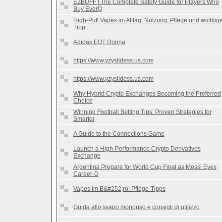
EZBUFF | The Complete Safety Guide for Players Who
Buy EverQ
High-Puff Vapes im Alltag: Nutzung, Pflege und wichtig
Tipp
Adidas EQT Donna
https://www.yzyslidess.us.com
https://www.yzyslidess.us.com
Why Hybrid Crypto Exchanges Becoming the Preferred
Choice
Winning Football Betting Tips: Proven Strategies for
Smarter
A Guide to the Connections Game
Launch a High-Performance Crypto Derivatives
Exchange
Argentina Prepare for World Cup Final as Messi Eyes
Career-D
Vapes im B&#252;ro: Pflege-Tipps
Guida allo svapo monouso e consigli di utilizzo