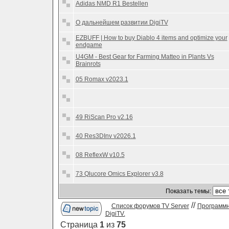
Adidas NMD R1 Bestellen
О дальнейшем развитии DigiTV
EZBUFF | How to buy Diablo 4 items and optimize your
endgame
U4GM - Best Gear for Farming Matteo in Plants Vs
Brainrots
05 Romax v2023.1
49 RiScan Pro v2.16
40 Res3DInv v2026.1
08 ReflexW v10.5
73 Qlucore Omics Explorer v3.8
Показать темы:
//
Список форумов TV Server
Программн
DigiTV.
Страница
1
из
75