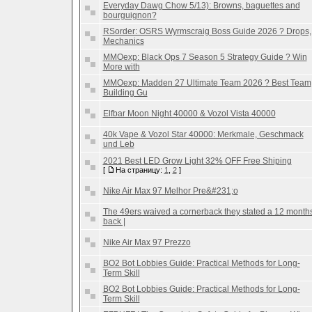
Everyday Dawg Chow 5/13): Browns, baguettes and
bourguignon?
RSorder: OSRS Wyrmscraig Boss Guide 2026 ? Drops,
Mechanics
MMOexp: Black Ops 7 Season 5 Strategy Guide ? Win
More with
MMOexp: Madden 27 Ultimate Team 2026 ? Best Team
Building Gu
Elfbar Moon Night 40000 & Vozol Vista 40000
40k Vape & Vozol Star 40000: Merkmale, Geschmack
und Leb
2021 Best LED Grow Light 32% OFF Free Shiping
[
На страницу:
1
,
2
]
Nike Air Max 97 Melhor Pre&#231;o
The 49ers waived a cornerback they stated a 12 month
back |
Nike Air Max 97 Prezzo
BO2 Bot Lobbies Guide: Practical Methods for Long-
Term Skill
BO2 Bot Lobbies Guide: Practical Methods for Long-
Term Skill