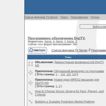
Список форумов TV Server
::
Поиск
::
Пользователи
::
Группы
Войти и п
Программное обеспечение DigiTV.
Модераторы:
Admin_A
,
Admin_V
,
Admin_S
Сейчас этот форум просматривают: Нет
//
Список форумов TV Server
Программн
Темы
Объявление:
Демонстрация возможностей DigiTV
HD
Прилеплена:
Обучающий видеокурс по программе
[
На страницу:
1
...
121
,
122
,
123
]
Прилеплена:
Новое ядро MPEG2 вещания для
DigiTV HD
[
На страницу:
1
,
2
]
How to Choose Soccer Jerseys for Fans, Players, and
Collecto
Building a Scalable Prediction Market Platform