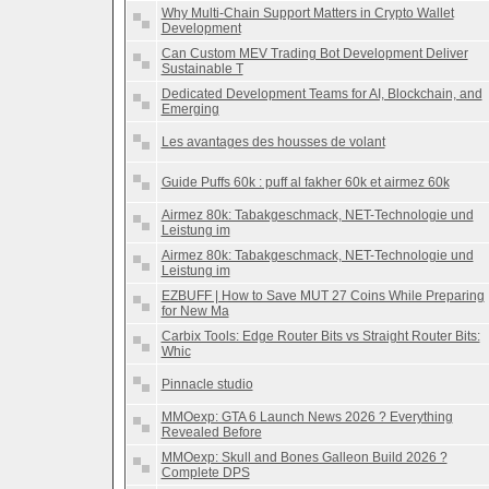
Why Multi-Chain Support Matters in Crypto Wallet
Development
Can Custom MEV Trading Bot Development Deliver
Sustainable T
Dedicated Development Teams for AI, Blockchain, and
Emerging
Les avantages des housses de volant
Guide Puffs 60k : puff al fakher 60k et airmez 60k
Airmez 80k: Tabakgeschmack, NET-Technologie und
Leistung im
Airmez 80k: Tabakgeschmack, NET-Technologie und
Leistung im
EZBUFF | How to Save MUT 27 Coins While Preparing
for New Ma
Carbix Tools: Edge Router Bits vs Straight Router Bits:
Whic
Pinnacle studio
MMOexp: GTA 6 Launch News 2026 ? Everything
Revealed Before
MMOexp: Skull and Bones Galleon Build 2026 ?
Complete DPS