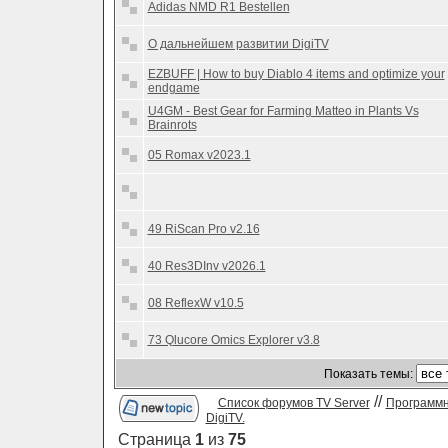
Adidas NMD R1 Bestellen
О дальнейшем развитии DigiTV
EZBUFF | How to buy Diablo 4 items and optimize your
endgame
U4GM - Best Gear for Farming Matteo in Plants Vs
Brainrots
05 Romax v2023.1
49 RiScan Pro v2.16
40 Res3DInv v2026.1
08 ReflexW v10.5
73 Qlucore Omics Explorer v3.8
Показать темы:
//
Список форумов TV Server
Программн
DigiTV.
Страница
1
из
75