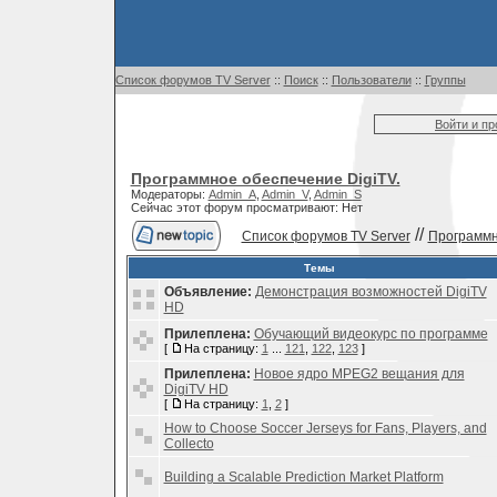
Список форумов TV Server
::
Поиск
::
Пользователи
::
Группы
Войти и п
Программное обеспечение DigiTV.
Модераторы:
Admin_A
,
Admin_V
,
Admin_S
Сейчас этот форум просматривают: Нет
//
Список форумов TV Server
Программн
Темы
Объявление:
Демонстрация возможностей DigiTV
HD
Прилеплена:
Обучающий видеокурс по программе
[
На страницу:
1
...
121
,
122
,
123
]
Прилеплена:
Новое ядро MPEG2 вещания для
DigiTV HD
[
На страницу:
1
,
2
]
How to Choose Soccer Jerseys for Fans, Players, and
Collecto
Building a Scalable Prediction Market Platform