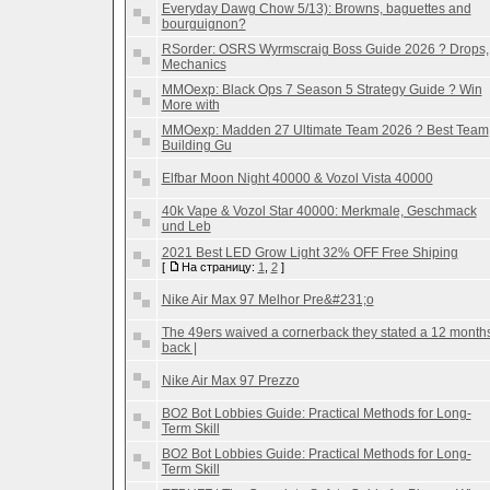
Everyday Dawg Chow 5/13): Browns, baguettes and
bourguignon?
RSorder: OSRS Wyrmscraig Boss Guide 2026 ? Drops,
Mechanics
MMOexp: Black Ops 7 Season 5 Strategy Guide ? Win
More with
MMOexp: Madden 27 Ultimate Team 2026 ? Best Team
Building Gu
Elfbar Moon Night 40000 & Vozol Vista 40000
40k Vape & Vozol Star 40000: Merkmale, Geschmack
und Leb
2021 Best LED Grow Light 32% OFF Free Shiping
[
На страницу:
1
,
2
]
Nike Air Max 97 Melhor Pre&#231;o
The 49ers waived a cornerback they stated a 12 month
back |
Nike Air Max 97 Prezzo
BO2 Bot Lobbies Guide: Practical Methods for Long-
Term Skill
BO2 Bot Lobbies Guide: Practical Methods for Long-
Term Skill