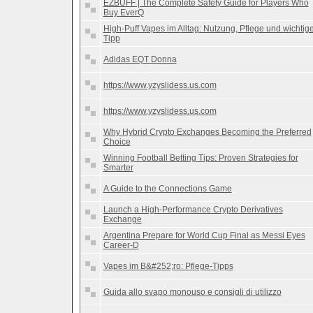
EZBUFF | The Complete Safety Guide for Players Who
Buy EverQ
High-Puff Vapes im Alltag: Nutzung, Pflege und wichtig
Tipp
Adidas EQT Donna
https://www.yzyslidess.us.com
https://www.yzyslidess.us.com
Why Hybrid Crypto Exchanges Becoming the Preferred
Choice
Winning Football Betting Tips: Proven Strategies for
Smarter
A Guide to the Connections Game
Launch a High-Performance Crypto Derivatives
Exchange
Argentina Prepare for World Cup Final as Messi Eyes
Career-D
Vapes im B&#252;ro: Pflege-Tipps
Guida allo svapo monouso e consigli di utilizzo