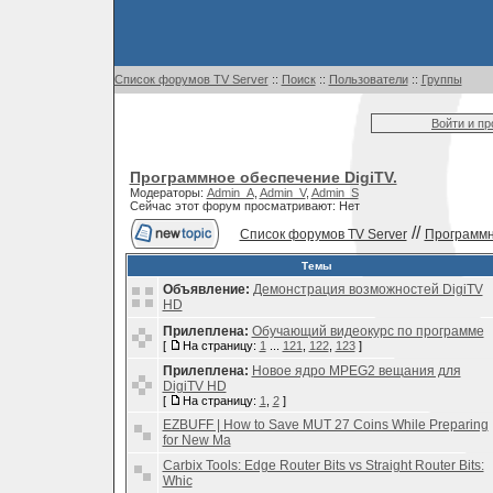
Список форумов TV Server
::
Поиск
::
Пользователи
::
Группы
Войти и п
Программное обеспечение DigiTV.
Модераторы:
Admin_A
,
Admin_V
,
Admin_S
Сейчас этот форум просматривают: Нет
//
Список форумов TV Server
Программн
Темы
Объявление:
Демонстрация возможностей DigiTV
HD
Прилеплена:
Обучающий видеокурс по программе
[
На страницу:
1
...
121
,
122
,
123
]
Прилеплена:
Новое ядро MPEG2 вещания для
DigiTV HD
[
На страницу:
1
,
2
]
EZBUFF | How to Save MUT 27 Coins While Preparing
for New Ma
Carbix Tools: Edge Router Bits vs Straight Router Bits:
Whic