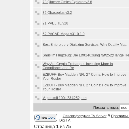
73 Qlucore Omics Explorer v3.8
32 Qbaseplus v3.2
21 PVELITE v28
52 PVCAD Mega v31.0.1.0
Best Embroidery Digitizing Services: Why Quality Matt
Snus im Flugzeug: Die L&#246;sung f&#252;r lange Re
Why Are Crypto Exchanges Investing More in
Compliance and Re
EZBUFF- Buy Madden NFL 27 Coins: How to Improve
Your Roster
EZBUFF- Buy Madden NFL 27 Coins: How to Improve
Your Roster
Vapes mit 100k Z&#252;gen
Показать темы:
//
Список форумов TV Server
Программн
DigiTV.
Страница
1
из
75