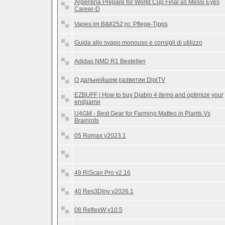
Argentina Prepare for World Cup Final as Messi Eyes
Career-D
Vapes im B&#252;ro: Pflege-Tipps
Guida allo svapo monouso e consigli di utilizzo
Adidas NMD R1 Bestellen
О дальнейшем развитии DigiTV
EZBUFF | How to buy Diablo 4 items and optimize your
endgame
U4GM - Best Gear for Farming Matteo in Plants Vs
Brainrots
05 Romax v2023.1
49 RiScan Pro v2.16
40 Res3DInv v2026.1
08 ReflexW v10.5