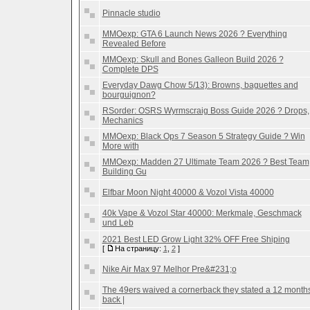
Pinnacle studio
MMOexp: GTA 6 Launch News 2026 ? Everything
Revealed Before
MMOexp: Skull and Bones Galleon Build 2026 ?
Complete DPS
Everyday Dawg Chow 5/13): Browns, baguettes and
bourguignon?
RSorder: OSRS Wyrmscraig Boss Guide 2026 ? Drops,
Mechanics
MMOexp: Black Ops 7 Season 5 Strategy Guide ? Win
More with
MMOexp: Madden 27 Ultimate Team 2026 ? Best Team
Building Gu
Elfbar Moon Night 40000 & Vozol Vista 40000
40k Vape & Vozol Star 40000: Merkmale, Geschmack
und Leb
2021 Best LED Grow Light 32% OFF Free Shiping
[
На страницу:
1
,
2
]
Nike Air Max 97 Melhor Pre&#231;o
The 49ers waived a cornerback they stated a 12 month
back |