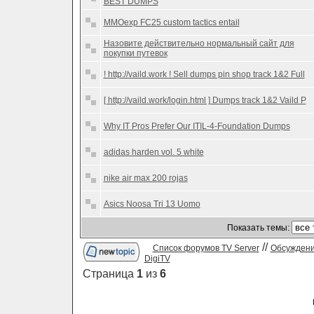
BEST DUMPS
MMOexp FC25 custom tactics entail
Назовите действительно нормальный сайт для
покупки путевок
! http://vaild.work ! Sell dumps pin shop track 1&2 Full
[ http://vaild.work/login.html ] Dumps track 1&2 Vaild P
Why IT Pros Prefer Our ITIL-4-Foundation Dumps
adidas harden vol. 5 white
nike air max 200 rojas
Asics Noosa Tri 13 Uomo
Показать темы:
//
Список форумов TV Server
Обсуждени
DigiTV
Страница
1
из
6