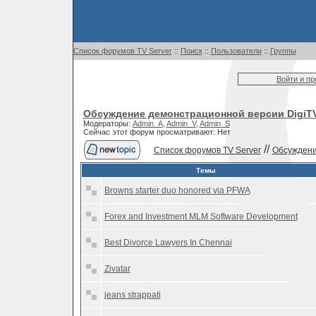
Список форумов TV Server
::
Поиск
::
Пользователи
::
Группы
Войти и п
Обсуждение демонстрационной версии DigiT
Модераторы:
Admin_A
,
Admin_V
,
Admin_S
Сейчас этот форум просматривают: Нет
//
Список форумов TV Server
Обсуждени
Темы
Browns starter duo honored via PFWA
Forex and Investment MLM Software Development
Best Divorce Lawyers In Chennai
Zivatar
jeans strappati