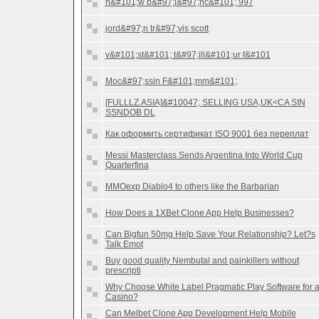
n&#101;w b&#97;l&#97;nc&#101; 997
jord&#97;n tr&#97;vis scott
v&#101;st&#101; t&#97;ill&#101;ur f&#101
Moc&#97;ssin F&#101;mm&#101;
[FULLLZ.ASIA]&#10047; SELLING USA,UK<CA SIN
SSNDOB DL
Как оформить сертификат ISO 9001 без переплат
Messi Masterclass Sends Argentina Into World Cup
Quarterfina
MMOexp Diablo4 to others like the Barbarian
How Does a 1XBet Clone App Help Businesses?
Can Bigfun 50mg Help Save Your Relationship? Let?s
Talk Emot
Buy good quality Nembutal and painkillers without
prescripti
Why Choose White Label Pragmatic Play Software for 
Casino?
Can Melbet Clone App Development Help Mobile