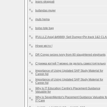
jeans strappati
bufandas mujer
muts hema
bolso tote bag
[FULLLZ.Asia] &#9889; Sell Dumps+Pin track 1&2 CL
Нічне місто !
DR Congo seizes ivory from 80 slaughtered elephants
Стрижка когтей ? можно ли делать самостоятельно
Importance of Using Updated SAP Study Material for
Career Ad
Importance of Using Updated SAP Study Material for
Career Ad
Why Is IT Education Centre's Placement Guidance
Valuable for
Why is SevenMentor's Placement Guidance Valuable fo
IT Care