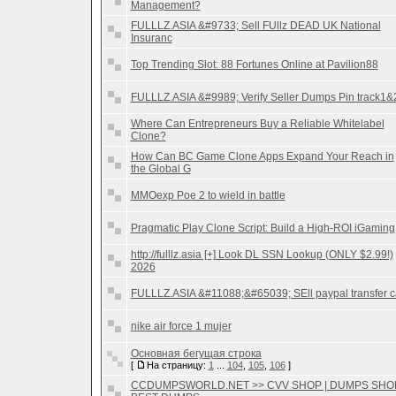
Management?
FULLLZ.ASIA &#9733; Sell FUllz DEAD UK National
Insuranc
Top Trending Slot: 88 Fortunes Online at Pavilion88
FULLLZ.ASIA &#9989; Verify Seller Dumps Pin track1&
Where Can Entrepreneurs Buy a Reliable Whitelabel
Clone?
How Can BC Game Clone Apps Expand Your Reach in
the Global G
MMOexp Poe 2 to wield in battle
Pragmatic Play Clone Script: Build a High-ROI iGaming
http://fulllz.asia [+] Look DL SSN Lookup (ONLY $2.99!)
2026
FULLLZ.ASIA &#11088;&#65039; SEll paypal transfer c
nike air force 1 mujer
Основная бегущая строка
[
На страницу:
1
...
104
,
105
,
106
]
CCDUMPSWORLD.NET >> CVV SHOP | DUMPS SHOP