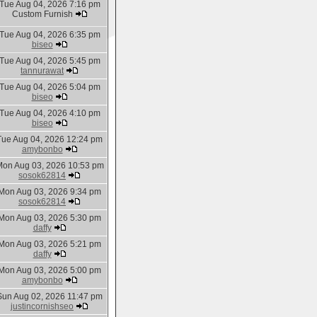
Tue Aug 04, 2026 7:16 pm
Custom Furnish
Tue Aug 04, 2026 6:35 pm
biseo
Tue Aug 04, 2026 5:45 pm
tannurawat
Tue Aug 04, 2026 5:04 pm
biseo
Tue Aug 04, 2026 4:10 pm
biseo
Tue Aug 04, 2026 12:24 pm
amybonbo
on Aug 03, 2026 10:53 pm
sosok62814
Mon Aug 03, 2026 9:34 pm
sosok62814
Mon Aug 03, 2026 5:30 pm
daffy
Mon Aug 03, 2026 5:21 pm
daffy
Mon Aug 03, 2026 5:00 pm
amybonbo
Sun Aug 02, 2026 11:47 pm
justincornishseo