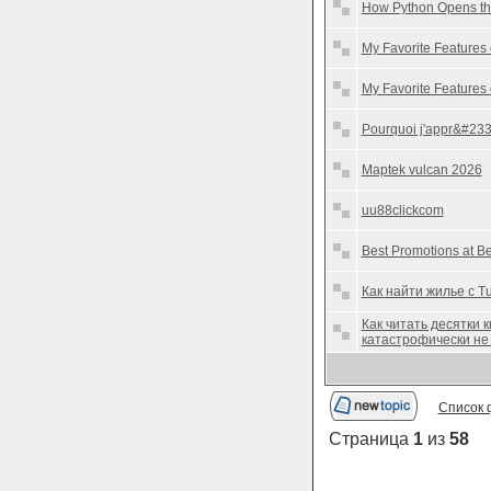
How Python Opens the
My Favorite Features
My Favorite Features
Pourquoi j'appr&#233
Maptek vulcan 2026
uu88clickcom
Best Promotions at 
Как найти жилье с T
Как читать десятки к
катастрофически не
Список 
Страница
1
из
58