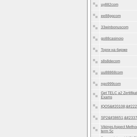
uy882com
ee88ggcom
33winbonuscom
go88casinoio
Торги на бирже
s8s8decom
uu88868com
ngo999com
Get TELC a2 Zertifik
Exams
IQOS&#20108;&#222
SP2&#38651;&#2337
Vikings Aspect Method
term Sc