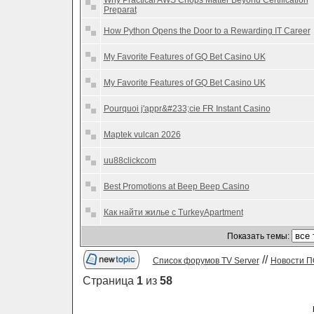
Why Practical AWS Chops Matter Beyond Certification
Preparat
How Python Opens the Door to a Rewarding IT Career
My Favorite Features of GQ Bet Casino UK
My Favorite Features of GQ Bet Casino UK
Pourquoi j'appr&#233;cie FR Instant Casino
Maptek vulcan 2026
uu88clickcom
Best Promotions at Beep Beep Casino
Как найти жилье с TurkeyApartment
Показать темы:
//
Список форумов TV Server
Новости П
Страница
1
из
58