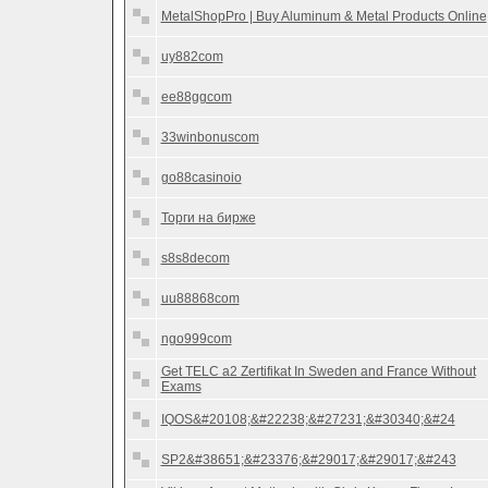
MetalShopPro | Buy Aluminum & Metal Products Online
uy882com
ee88ggcom
33winbonuscom
go88casinoio
Торги на бирже
s8s8decom
uu88868com
ngo999com
Get TELC a2 Zertifikat In Sweden and France Without
Exams
IQOS&#20108;&#22238;&#27231;&#30340;&#24
SP2&#38651;&#23376;&#29017;&#29017;&#243