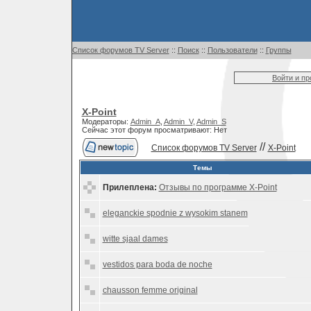
Список форумов TV Server
::
Поиск
::
Пользователи
::
Группы
Войти и п
X-Point
Модераторы:
Admin_A
,
Admin_V
,
Admin_S
Сейчас этот форум просматривают: Нет
//
Список форумов TV Server
X-Point
Темы
Прилеплена:
Отзывы по программе X-Point
eleganckie spodnie z wysokim stanem
witte sjaal dames
vestidos para boda de noche
chausson femme original