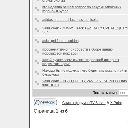
стоматологии
кто недавно решал вопрос по закупке алмазных
коронок и буров
adidas ultraboost laceless multicolor
Vaild.Work - DUMPS Track 1&2 [DAILY UPDATES]Card
Sup
asics gel femme soldes
проблематично приобрести в сборе линию
порошковой покраски
Какой лучше всего высокоскоростной интернет
подключить дома
Никогда бы не подумал, что будет так тяжело найти
букмекера
Vaild.Work - HIGH QUALITY, 24/7 FAST SUPPORT info
fullz DEAD
Показать темы:
//
Список форумов TV Server
X-Point
Страница
1
из
6