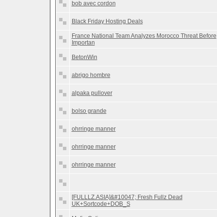
bob avec cordon
Black Friday Hosting Deals
France National Team Analyzes Morocco Threat Before
Importan
BetonWin
abrigo hombre
alpaka pullover
bolso grande
ohrringe manner
ohrringe manner
ohrringe manner
[FULLLZ.ASIA]&#10047; Fresh Fullz Dead
UK+Sortcode+DOB_S