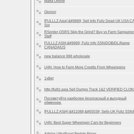
Mafia Online
Glorion
[FULLLZ.Asia] &#9889; Sell Info Fullz Dead UK USA C
Sor
RSorder-OSRS Skip the Grind? Buy vs Farm Sanguines
Staff
FULLLZ.ASIA &#9989; Fullz info SSN/DOB/DL/Name
CANADA/US
new balance 996 wholesale
U4N: How to Farm More Credits From Wheelspins
1xBet
http://fulllz.asia Sell Dumps Track 1&2 VERIFIED CLO
Посоветуйте наиболее безопасный и выгодный
обменник.
[FULLLZ.ASIA] &#11088;&#65039; Sells UK Fullz SSN
U4N: Best Super Wheelspin Cars for Beginners
Adidas UltraBoost Bedste Priser