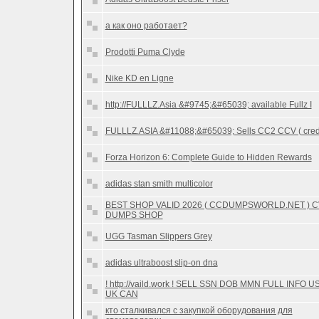
а как оно работает?
Prodotti Puma Clyde
Nike KD en Ligne
http://FULLLZ.Asia &#9745;&#65039; available Fullz I
FULLLZ.ASIA &#11088;&#65039; Sells CC2 CCV ( cred
Forza Horizon 6: Complete Guide to Hidden Rewards
adidas stan smith multicolor
BEST SHOP VALID 2026 ( CCDUMPSWORLD.NET ) 
DUMPS SHOP
UGG Tasman Slippers Grey
adidas ultraboost slip-on dna
! http://vaild.work ! SELL SSN DOB MMN FULL INFO U
UK CAN
кто сталкивался с закупкой оборудования для