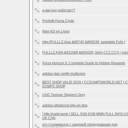
а как оно работает?
Prodotti Puma Clyde
Nike KD en Ligne
http://FULLLZ.Asia &#9745;&#65039; available Fullz I
FULLLZ.ASIA &#11088;&#65039; Sells CC2 CCV ( cred
Forza Horizon 6: Complete Guide to Hidden Rewards
adidas stan smith multicolor
BEST SHOP VALID 2026 ( CCDUMPSWORLD.NET ) 
DUMPS SHOP
UGG Tasman Slippers Grey
adidas ultraboost slip-on dna
! http://vaild.work ! SELL SSN DOB MMN FULL INFO U
UK CAN
кто сталкивался с закупкой оборудования для