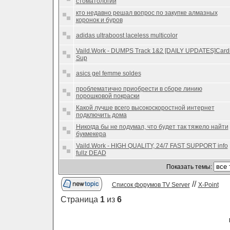
стоматологии
кто недавно решал вопрос по закупке алмазных
коронок и буров
adidas ultraboost laceless multicolor
Vaild.Work - DUMPS Track 1&2 [DAILY UPDATES]Card
Sup
asics gel femme soldes
проблематично приобрести в сборе линию
порошковой покраски
Какой лучше всего высокоскоростной интернет
подключить дома
Никогда бы не подумал, что будет так тяжело найти
букмекера
Vaild.Work - HIGH QUALITY, 24/7 FAST SUPPORT info
fullz DEAD
Показать темы:
//
Список форумов TV Server
X-Point
Страница
1
из
6