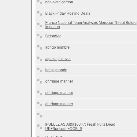
bob avec cordon
Black Friday Hosting Deals
France National Team Analyzes Morocco Threat Before
Importan
BetonWin
abrigo hombre
alpaka pullover
bolso grande
ohrringe manner
ohrringe manner
ohrringe manner
[FULLLZ.ASIA]&#10047; Fresh Fullz Dead
UK+Sortcode+DOB_S