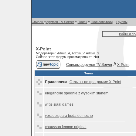
Список форумов TV Server
::
Поиск
::
Пользователи
::
Группы
Войти и п
X-Point
Модераторы:
Admin_A
,
Admin_V
,
Admin_S
Сейчас этот форум просматривают: Нет
//
Список форумов TV Server
X-Point
Темы
Прилеплена:
Отзывы по программе X-Point
eleganckie spodnie z wysokim stanem
witte sjaal dames
vestidos para boda de noche
chausson femme original