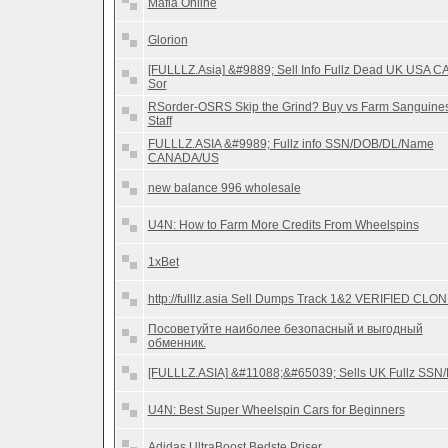
Mafia Online
Glorion
[FULLLZ.Asia] &#9889; Sell Info Fullz Dead UK USA C
Sor
RSorder-OSRS Skip the Grind? Buy vs Farm Sanguines
Staff
FULLLZ.ASIA &#9989; Fullz info SSN/DOB/DL/Name
CANADA/US
new balance 996 wholesale
U4N: How to Farm More Credits From Wheelspins
1xBet
http://fulllz.asia Sell Dumps Track 1&2 VERIFIED CLO
Посоветуйте наиболее безопасный и выгодный
обменник.
[FULLLZ.ASIA] &#11088;&#65039; Sells UK Fullz SSN
U4N: Best Super Wheelspin Cars for Beginners
Adidas UltraBoost Bedste Priser