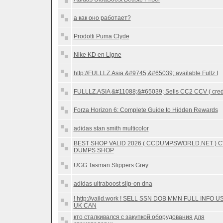
а как оно работает?
Prodotti Puma Clyde
Nike KD en Ligne
http://FULLLZ.Asia &#9745;&#65039; available Fullz I
FULLLZ.ASIA &#11088;&#65039; Sells CC2 CCV ( cred
Forza Horizon 6: Complete Guide to Hidden Rewards
adidas stan smith multicolor
BEST SHOP VALID 2026 ( CCDUMPSWORLD.NET ) 
DUMPS SHOP
UGG Tasman Slippers Grey
adidas ultraboost slip-on dna
! http://vaild.work ! SELL SSN DOB MMN FULL INFO U
UK CAN
кто сталкивался с закупкой оборудования для