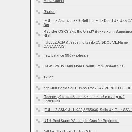
Mafia Online
Glorion
[FULLLZ.Asia] &#9889; Sell Info Fullz Dead UK USA C
Sor
RSorder-OSRS Skip the Grind? Buy vs Farm Sanguines
Staff
FULLLZ.ASIA &#9989; Fullz info SSN/DOB/DL/Name
CANADA/US
new balance 996 wholesale
U4N: How to Farm More Credits From Wheelspins
1xBet
http://fulllz.asia Sell Dumps Track 1&2 VERIFIED CLO
Посоветуйте наиболее безопасный и выгодный
обменник.
[FULLLZ.ASIA] &#11088;&#65039; Sells UK Fullz SSN
U4N: Best Super Wheelspin Cars for Beginners
Adidas UltraBoost Bedste Priser