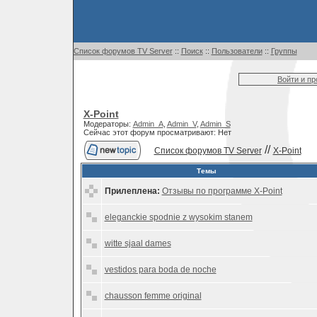
Список форумов TV Server
::
Поиск
::
Пользователи
::
Группы
Войти и п
X-Point
Модераторы:
Admin_A
,
Admin_V
,
Admin_S
Сейчас этот форум просматривают: Нет
//
Список форумов TV Server
X-Point
Темы
Прилеплена:
Отзывы по программе X-Point
eleganckie spodnie z wysokim stanem
witte sjaal dames
vestidos para boda de noche
chausson femme original