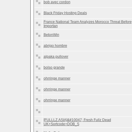
bob avec cordon
Black Friday Hosting Deals
France National Team Analyzes Morocco Threat Before
Importan
BetonWin
abrigo hombre
alpaka pullover
bolso grande
ohrringe manner
ohrringe manner
ohrringe manner
[FULLLZ.ASIA]&#10047; Fresh Fullz Dead
UK+Sortcode+DOB_S