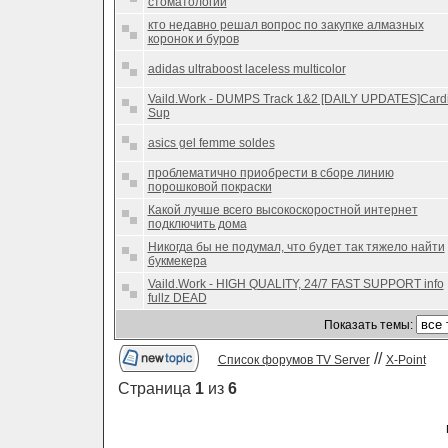
стоматологии
кто недавно решал вопрос по закупке алмазных
коронок и буров
adidas ultraboost laceless multicolor
Vaild.Work - DUMPS Track 1&2 [DAILY UPDATES]Card
Sup
asics gel femme soldes
проблематично приобрести в сборе линию
порошковой покраски
Какой лучше всего высокоскоростной интернет
подключить дома
Никогда бы не подумал, что будет так тяжело найти
букмекера
Vaild.Work - HIGH QUALITY, 24/7 FAST SUPPORT info
fullz DEAD
Показать темы:
//
Список форумов TV Server
X-Point
Страница
1
из
6