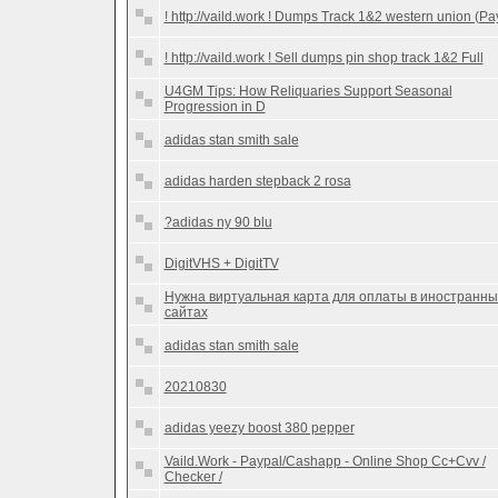
! http://vaild.work ! Dumps Track 1&2 western union (Pa
! http://vaild.work ! Sell dumps pin shop track 1&2 Full
U4GM Tips: How Reliquaries Support Seasonal
Progression in D
adidas stan smith sale
adidas harden stepback 2 rosa
?adidas ny 90 blu
DigitVHS + DigitTV
Нужна виртуальная карта для оплаты в иностранны
сайтах
adidas stan smith sale
20210830
adidas yeezy boost 380 pepper
Vaild.Work - Paypal/Cashapp - Online Shop Cc+Cvv /
Checker /