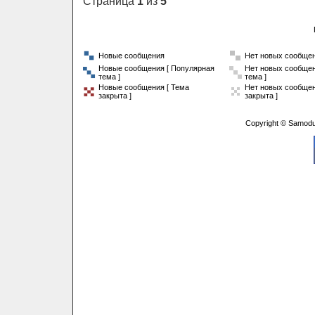
Страница
1
из
5
Новые сообщения
Нет новых сообще
Новые сообщения [ Популярная
Нет новых сообщен
тема ]
тема ]
Новые сообщения [ Тема
Нет новых сообщен
закрыта ]
закрыта ]
Copyright © Samodu