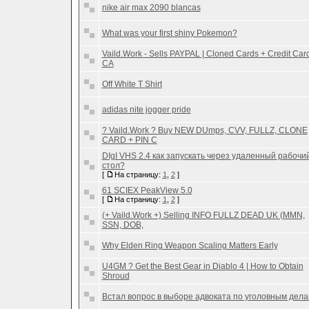
nike air max 2090 blancas
What was your first shiny Pokemon?
Vaild.Work - Sells PAYPAL | Cloned Cards + Credit Card
CA
Off White T Shirt
adidas nite jogger pride
? Vaild.Work ? Buy NEW DUmps, CVV, FULLZ, CLONE
CARD + PIN C
DIgI VHS 2.4 как запускать через удаленный рабочи
стол?
[
На страницу:
1
,
2
]
61 SCIEX PeakView 5.0
[
На страницу:
1
,
2
]
(+ Vaild.Work +) Selling INFO FULLZ DEAD UK (MMN,
SSN, DOB,
Why Elden Ring Weapon Scaling Matters Early
U4GM ? Get the Best Gear in Diablo 4 | How to Obtain
Shroud
Встал вопрос в выборе адвоката по уголовным дел