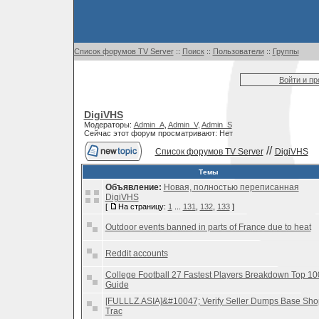
Список форумов TV Server
::
Поиск
::
Пользователи
::
Группы
Войти и п
DigiVHS
Модераторы:
Admin_A
,
Admin_V
,
Admin_S
Сейчас этот форум просматривают: Нет
//
Список форумов TV Server
DigiVHS
Темы
Объявление:
Новая, полностью переписанная
DigiVHS
[
На страницу:
1
...
131
,
132
,
133
]
Outdoor events banned in parts of France due to heat
Reddit accounts
College Football 27 Fastest Players Breakdown Top 10
Guide
[FULLLZ.ASIA]&#10047; Verify Seller Dumps Base Sho
Trac