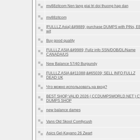
mv88zitcom Nen tang giai tri doi thuong hap dan
mv88zitcom
[FULLLZ.Asia] &#9889; purchase DUMPS with PINs, E
wit
Buy good quality
FULLLZ.ASIA &#9989; Fullz info SSN/DOB/DL/Name
CANADA/US
New Balance 57/40 Burgundy
FULLLZ.ASIA &#11088;&#65039; SELL INFO FULLZ
DEAD UK
Что можно использовать на вход?
BEST SHOP VALID 2026 ( CCDUMPSWORLD.NET ) 
DUMPS SHOP
new balance dames
Vans Old Skool Comfycush
Asics Gel-Kayano 26 Zwart