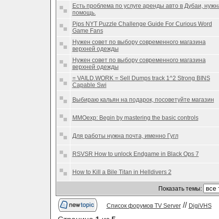
Есть проблема по услуге аренды авто в Дубаи, нужн
помощь.
Pips NYT Puzzle Challenge Guide For Curious Word
Game Fans
Нужен совет по выбору современного магазина
верхней одежды
Нужен совет по выбору современного магазина
верхней одежды
= VAILD.WORK = Sell Dumps track 1^2 Strong BINS
Capable Swi
Выбираю кальян на подарок, посоветуйте магазин
MMOexp: Begin by mastering the basic controls
Для работы нужна почта, именно Гугл
RSVSR How to unlock Endgame in Black Ops 7
How to Kill a Bile Titan in Helldivers 2
Показать темы:
//
Список форумов TV Server
DigiVHS